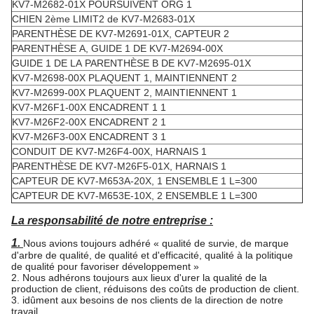
KV7-M2682-01X POURSUIVENT ORG 1
CHIEN 2ème LIMIT2 de KV7-M2683-01X
PARENTHÈSE DE KV7-M2691-01X, CAPTEUR 2
PARENTHÈSE A, GUIDE 1 DE KV7-M2694-00X
GUIDE 1 DE LA PARENTHÈSE B DE KV7-M2695-01X
KV7-M2698-00X PLAQUENT 1, MAINTIENNENT 2
KV7-M2699-00X PLAQUENT 2, MAINTIENNENT 1
KV7-M26F1-00X ENCADRENT 1 1
KV7-M26F2-00X ENCADRENT 2 1
KV7-M26F3-00X ENCADRENT 3 1
CONDUIT DE KV7-M26F4-00X, HARNAIS 1
PARENTHÈSE DE KV7-M26F5-01X, HARNAIS 1
CAPTEUR DE KV7-M653A-20X, 1 ENSEMBLE 1 L=300
CAPTEUR DE KV7-M653E-10X, 2 ENSEMBLE 1 L=300
La responsabilité de notre entreprise :
1.
Nous avions toujours adhéré « qualité de survie, de marque
d'arbre de qualité, de qualité et d'efficacité, qualité à la politique
de qualité pour favoriser développement »
2. Nous adhérons toujours aux lieux d'urer la qualité de la
production de client, réduisons des coûts de production de client.
3. idûment aux besoins de nos clients de la direction de notre
travail.