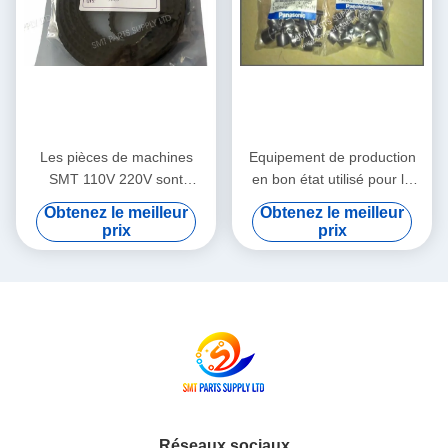
Les pièces de machines
Equipement de production
SMT 110V 220V sont
en bon état utilisé pour la
expédiées par avion, Service
réparation, conçu pour une
Obtenez le meilleur
Obtenez le meilleur
d'enseignement sur le
précision et des
prix
prix
terrain intégré prenant en
performances constantes
charge les processus
dans les lignes de
avancés de fabrication de
production
PCB
Réseaux sociaux