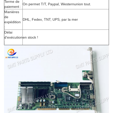
Terme de
On permet T/T, Paypal, Westernunion tout.
paiement :
Manières
de
DHL, Fedex, TNT, UPS, par la mer
expédition
:
Délai
d'exécution
en stock !
: