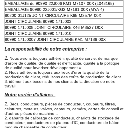
EMBALLAGE de 90990-22J006 KM1-M7107-00X (L043165)
EMBALLAGE 90990-22J001/KG2-M7181-00X (MYA-4)
90200-01J125 JOINT CIRCULAIRE K65-M257M-00X
JOINT CIRCULAIRE 90990-171J003
90990-171J008 JOINT CIRCULAIRE K46-M8527-D0X
JOINT CIRCULAIRE 90990-171J010
90990-171J0007 JOINT CIRCULAIRE KM1-M7186-00X
La responsabilité de notre entreprise :
1.
Nous avions toujours adhéré « qualité de survie, de marque
d'arbre de qualité, de qualité et d'efficacité, qualité à la politique
de qualité pour favoriser développement »
2. Nous adhérons toujours aux lieux d'urer la qualité de la
production de client, réduisons des coûts de production de client.
3. idûment aux besoins de nos clients de la direction de notre
travail.
Notre portée d'affaires :
1.
Becs, conducteurs, pièces de conducteur, coupeurs, filtres,
ceintures, moteurs, valves, capteurs, caméra, cartes de conseil et
d'autres pièces de machine…
2. gabarits de calibrage de conducteur, chariots de stockage de
conducteur, conducteurs de plateau d'IC, conducteurs de bâton,
module chargeable de conducteur,