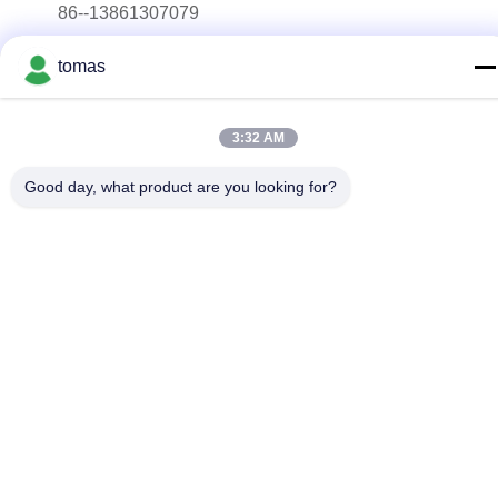
86--13861307079
E-mail
tomas
tomas@smtmachine-parts.com
Adresse
3:32 AM
D-526, Haye Science Park, 93# Weihe Road, parc industriel
de Suzhou Suzhou, Jiangsu, 215127, Chine
Good day, what product are you looking for?
Politique de confidentialité
|
Plan du site
La Chine est bonne. Qualité Pièces de machine de SMT
Fournisseur. Copyright © 2017-2026 SMT PARTS SUPPLY LTD
Tout. Les droits sont réservés.