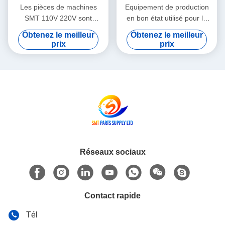
Les pièces de machines
Equipement de production
SMT 110V 220V sont
en bon état utilisé pour la
expédiées par avion, Service
réparation, conçu pour une
Obtenez le meilleur
Obtenez le meilleur
d'enseignement sur le
précision et des
prix
prix
terrain intégré prenant en
performances constantes
charge les processus
dans les lignes de
avancés de fabrication de
production
PCB
Réseaux sociaux
Contact rapide
Tél