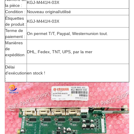
KGJ-M441H-03X
la pièce :
Condition :
Nouveau original/utilisé
Étiquettes
KGJ-M441H-03X
de produit :
Terme de
On permet T/T, Paypal, Westernunion tout.
paiement :
Manières
de
DHL, Fedex, TNT, UPS, par la mer
expédition
:
Délai
d'exécution
en stock !
: