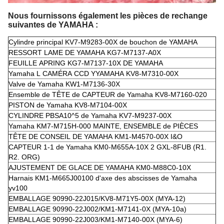
Nous fournissons également les pièces de rechange
suivantes de YAMAHA :
Cylindre principal KV7-M9283-00X de bouchon de YAMAHA
RESSORT LAME DE YAMAHA KG7-M7137-A0X
FEUILLE APRING KG7-M7137-10X DE YAMAHA
Yamaha L CAMÉRA CCD YYAMAHA KV8-M7310-00X
Valve de Yamaha KW1-M7136-30X
Ensemble de TÊTE de CAPTEUR de Yamaha KV8-M7160-020
PISTON de Yamaha KV8-M7104-00X
CYLINDRE PBSA10^5 de Yamaha KV7-M9237-00X
Yamaha KM7-M715H-000 MAINTE, ENSEMBLE de PIÈCES
TÊTE DE CONSEIL DE YAMAHA KM1-M4570-00X I&O
CAPTEUR 1-1 de Yamaha KM0-M655A-10X 2 GXL-8FUB (R1.
R2. ORG)
AJUSTEMENT DE GLACE DE YAMAHA KM0-M88C0-10X
Harnais KM1-M665J00100 d'axe des abscisses de Yamaha
yv100
EMBALLAGE 90990-22J015/KV8-M71Y5-00X (MYA-12)
EMBALLAGE 90990-22J002/KM1-M7141-0X (MYA-10a)
EMBALLAGE 90990-22J003/KM1-M7140-00X (MYA-6)