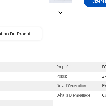
Obtenez
ption Du Produit
Propriété:
D'
Poids:
2
Délai D'exécution:
En
Détails D'emballage:
Ca