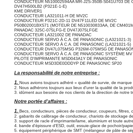
CONDUCTEUR N510002594AA MR-J2S-350B-S041U703 DE 
DV47H500LB2 (P321E-1-E)
KME DRIVER1
CONDUCTEUR LA321011-H DE MV2C
CONDUCTEUR P321C-2D-11 DV47F11LED DE MV2C
P50B02001BXS71 (MOTEUR DE N510030833AA, DE CM401M
PANADAC 325C-075LFG-E DV47J075LFGE
CONDUCTEUR LA321002 DE PANADAC
CONDUCTEUR SERVO À C.A. DE PANASONIC (LA321021-3)
CONDUCTEUR SERVO À C.A. DE PANASONIC (LA321021-5)
CONDUCTEUR DV47L075MSG P326M-075MSG DE PANASO
CONDUCTEUR SERVO À C.A. DE PANASONIC SYSTÈME MV 
PILOTE D'IMPRIMANTE MSD043A1Y DE PANASONIC
CONDUCTEUR MSD3DE0DDDYP DE PANASONIC SP20
La responsabilité de notre entreprise :
1.
Nous avions toujours adhéré « qualité de survie, de marque d'
2. Nous adhérons toujours aux lieux d'urer la qualité de la prod
3. idûment aux besoins de nos clients de la direction de notre tr
Notre portée d'affaires :
1.
Becs, conducteurs, pièces de conducteur, coupeurs, filtres,
2. gabarits de calibrage de conducteur, chariots de stockage 
3. support de racle d'imprimante/lame, aluminium et toute autr
4. bande d'épissure d'ESD, outil, essuie-glace de pochoir/pa
5. équipement périphérique de SMT (mélangeur de pâte de sé