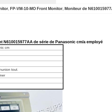
itor
, 
FP-VM-10-MO Front Monitor
, 
Moniteur de N61001597
ant N610015977AA de série de Panasonic cm/a employé
nic
cm
nunion tout.
 mer