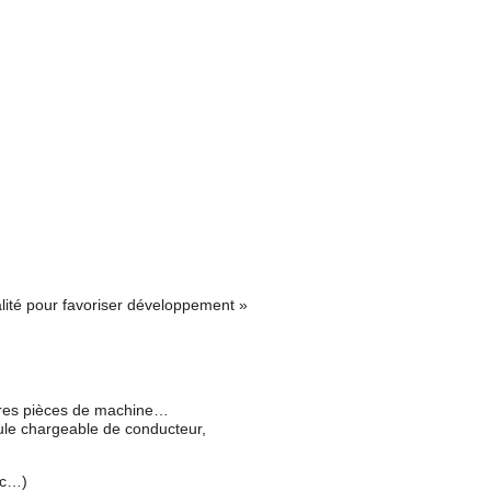
ualité pour favoriser développement »
autres pièces de machine…
ule chargeable de conducteur,
tc…)