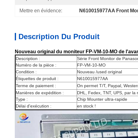
Mettre en évidence:
N610015977AA Front Mon
Description Du Produit
Nouveau original du moniteur FP-VM-10-MO de l'av
Description :
Série Front Monitor de
Panaso
Numéro de la pièce :
FP-VM-10-MO
Condition :
Nouveau /used original
Étiquettes de produit :
N610015977AA
Terme de paiement :
On permet T/T, Paypal, Wester
Manières de expédition :
DHL, Fedex, TNT, UPS, par la
Type :
Chip Mounter ultra-rapide
Délai d'exécution :
en stock !