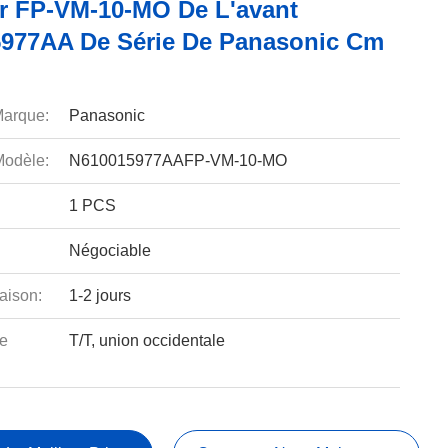
r FP-VM-10-MO De L'avant
977AA De Série De Panasonic Cm
arque:
Panasonic
odèle:
N610015977AAFP-VM-10-MO
1 PCS
Négociable
aison:
1-2 jours
e
T/T, union occidentale