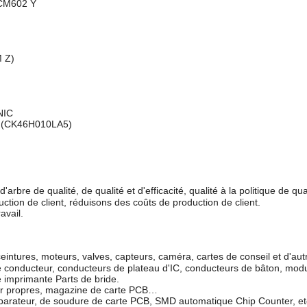
CM602 Y
 Z)
NIC
(CK46H010LA5)
arbre de qualité, de qualité et d'efficacité, qualité à la politique de q
uction de client, réduisons des coûts de production de client.
avail.
 ceintures, moteurs, valves, capteurs, caméra, cartes de conseil et d'
de conducteur, conducteurs de plateau d'IC, conducteurs de bâton, mod
e imprimante Parts de bride.
pier propres, magazine de carte PCB…
parateur, de soudure de carte PCB, SMD automatique Chip Counter, e