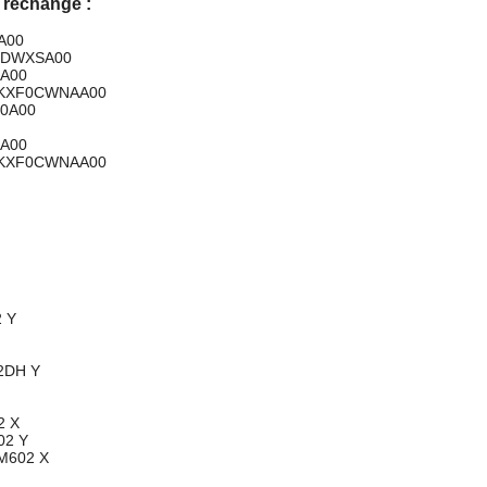
 rechange :
A00
F0DWXSA00
1A00
A/KXF0CWNAA00
B0A00
1A00
A/KXF0CWNAA00
 Y
2DH Y
2 X
02 Y
M602 X