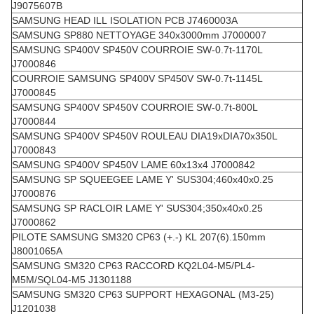
J9075607B
SAMSUNG HEAD ILL ISOLATION PCB J7460003A
SAMSUNG SP880 NETTOYAGE 340x3000mm J7000007
SAMSUNG SP400V SP450V COURROIE SW-0.7t-1170L
J7000846
COURROIE SAMSUNG SP400V SP450V SW-0.7t-1145L
J7000845
SAMSUNG SP400V SP450V COURROIE SW-0.7t-800L
J7000844
SAMSUNG SP400V SP450V ROULEAU DIA19xDIA70x350L
J7000843
SAMSUNG SP400V SP450V LAME 60x13x4 J7000842
SAMSUNG SP SQUEEGEE LAME Y' SUS304;460x40x0.25
J7000876
SAMSUNG SP RACLOIR LAME Y' SUS304;350x40x0.25
J7000862
PILOTE SAMSUNG SM320 CP63 (+.-) KL 207(6).150mm
J8001065A
SAMSUNG SM320 CP63 RACCORD KQ2L04-M5/PL4-
M5M/SQL04-M5 J1301188
SAMSUNG SM320 CP63 SUPPORT HEXAGONAL (M3-25)
J1201038