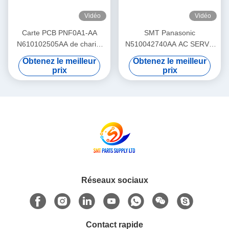
Vidéo
Vidéo
Carte PCB PNF0A1-AA
SMT Panasonic
N610102505AA de chariot
N510042740AA AC SERVO
d'alimentation de machine
MOTOR 3W MULTI Theta-
Obtenez le meilleur
Obtenez le meilleur
de SMT Panasonic NPM
Motor P50BA2002BXS3C 3
prix
prix
HD Light Weight
Réseaux sociaux
Contact rapide