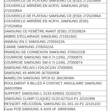
COUVERCLE DE PLATEAU SAMSUNG CE (ESD) J7252086A
COUVERCLE ARRIÈRE EN ACRYL SAMSUNG (ESD)
J7252085A
COUVERCLE DE PLATEAU SAMSUNG CE (ESD) J7252086A
COUVERCLE ARRIÈRE EN ACRYL SAMSUNG (ESD)
J7252085A
SAMSUNG CE FENÊTRE AVANT (ESD) J7252082A
ARBRE D'ÉCLAIRAGE SAMSUNG J7155156C
ANNEAU EN C SAMSUNG J7055023A
CANNE SAMSUNG J7055022A
PANNEAU DE CONNEXION SAMSUNG J7054101B
COURROIE SAMSUNG SW-0.7t-1335L J7000875
COURROIE SAMSUNG SW-0.7t-1240L J7000874
SAMSUNG RELAIS LY2N;DC24V J7000856
SAMSUNG 45-MIROIR J6755005B
MAMELON SAMSUNG SPC8-02 J6619048A
ROULEMENT À BILLES À CONTACT ANGULAIRE SAMSUNG
J6601098A
SUPPORT SAMSUNG-L 0133-628002 J2102276
SAMSUNG CLAMP-CLIQUEZ 0133-627014-P1 J2101999
RESSORT HÉLICOÏDAL SAMSUNG D1-301-10-P2 J2101103
Carte PCB SAMSUNG X-AXIS I/F J9800398A