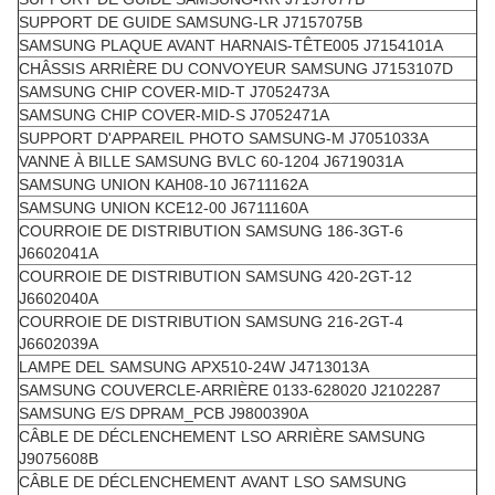
SUPPORT DE GUIDE SAMSUNG-LR J7157075B
SAMSUNG PLAQUE AVANT HARNAIS-TÊTE005 J7154101A
CHÂSSIS ARRIÈRE DU CONVOYEUR SAMSUNG J7153107D
SAMSUNG CHIP COVER-MID-T J7052473A
SAMSUNG CHIP COVER-MID-S J7052471A
SUPPORT D'APPAREIL PHOTO SAMSUNG-M J7051033A
VANNE À BILLE SAMSUNG BVLC 60-1204 J6719031A
SAMSUNG UNION KAH08-10 J6711162A
SAMSUNG UNION KCE12-00 J6711160A
COURROIE DE DISTRIBUTION SAMSUNG 186-3GT-6
J6602041A
COURROIE DE DISTRIBUTION SAMSUNG 420-2GT-12
J6602040A
COURROIE DE DISTRIBUTION SAMSUNG 216-2GT-4
J6602039A
LAMPE DEL SAMSUNG APX510-24W J4713013A
SAMSUNG COUVERCLE-ARRIÈRE 0133-628020 J2102287
SAMSUNG E/S DPRAM_PCB J9800390A
CÂBLE DE DÉCLENCHEMENT LSO ARRIÈRE SAMSUNG
J9075608B
CÂBLE DE DÉCLENCHEMENT AVANT LSO SAMSUNG