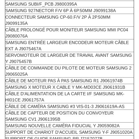
SAMSUNG SUBI/F_PCB J9800395A
SAMSUNG 927NECTOR F/V 6P À 6P.50MM J9099138A
CONNECTEUR SAMSUNG CP-60.F/V 2P À 2P.50MM
J9099135A
CÂBLE PROLONGÉ POUR MONITEUR SAMSUNG MMI PC04
J9080076A
SAMSUNG ENTRÉE LARGEUR ENCODEUR MOTEUR CÂBLE
EXT A J9075467A
SERVOMOTEUR DE LARGEUR DE TRAVAIL AVANT SAMSUNG
Y J9075457B
CÂBLE DE COMMANDE DU PILOTE DE MOTEUR SAMSUNG 2
J9065025A
CÂBLE DE MOTEUR PAS À PAS SAMSUNG R1 J9061974B
SAMSUNG X MOTEUR X CABLE Y MK-MD03CE J9061931B
CÂBLE D'ALIMENTATION DE LA CARTE I/F SAMSUNG MK-
HI01CE J9061757A
CÂBLE DE CAMÉRA SAMSUNG #3 VIS-01-3 J9061619A-AS
CÂBLE DE CAPTEUR DE POSITION DU CONVOYEUR
SAMSUNG CV1 J9061395B
SAMSUNG NOUVELLE CAMÉRA FIDUCIAL Y J9059082A
SUPPORT DE CHARIOT D'ACCUEIL SAMSUNG Y-F J9051020A
SUPPORT DE GUIDE SAMSUNG-RR J7157077B