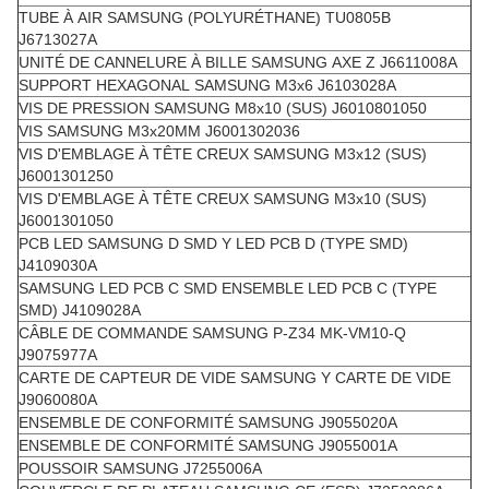
TUBE À AIR SAMSUNG (POLYURÉTHANE) TU0805B
J6713027A
UNITÉ DE CANNELURE À BILLE SAMSUNG AXE Z J6611008A
SUPPORT HEXAGONAL SAMSUNG M3x6 J6103028A
VIS DE PRESSION SAMSUNG M8x10 (SUS) J6010801050
VIS SAMSUNG M3x20MM J6001302036
VIS D'EMBLAGE À TÊTE CREUX SAMSUNG M3x12 (SUS)
J6001301250
VIS D'EMBLAGE À TÊTE CREUX SAMSUNG M3x10 (SUS)
J6001301050
PCB LED SAMSUNG D SMD Y LED PCB D (TYPE SMD)
J4109030A
SAMSUNG LED PCB C SMD ENSEMBLE LED PCB C (TYPE
SMD) J4109028A
CÂBLE DE COMMANDE SAMSUNG P-Z34 MK-VM10-Q
J9075977A
CARTE DE CAPTEUR DE VIDE SAMSUNG Y CARTE DE VIDE
J9060080A
ENSEMBLE DE CONFORMITÉ SAMSUNG J9055020A
ENSEMBLE DE CONFORMITÉ SAMSUNG J9055001A
POUSSOIR SAMSUNG J7255006A