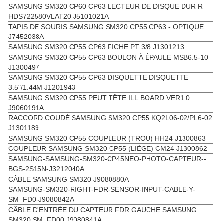
SAMSUNG SM320 CP60 CP63 LECTEUR DE DISQUE DUR R
HDS722580VLAT20 J5101021A
TAPIS DE SOURIS SAMSUNG SM320 CP55 CP63 - OPTIQUE
J7452038A
SAMSUNG SM320 CP55 CP63 FICHE PT 3/8 J1301213
SAMSUNG SM320 CP55 CP63 BOULON À ÉPAULE MSB6.5-10
J1300497
SAMSUNG SM320 CP55 CP63 DISQUETTE DISQUETTE
3.5"/1.44M J1201943
SAMSUNG SM320 CP55 PEUT TÊTE ILL BOARD VER1.0
J9060191A
RACCORD COUDÉ SAMSUNG SM320 CP55 KQ2L06-02/PL6-02
J1301189
SAMSUNG SM320 CP55 COUPLEUR (TROU) HH24 J1300863
COUPLEUR SAMSUNG SM320 CP55 (LIÈGE) CM24 J1300862
SAMSUNG-SAMSUNG-SM320-CP45NEO-PHOTO-CAPTEUR--
BGS-2S15N-J3212040A
CÂBLE SAMSUNG SM320 J9080880A
SAMSUNG-SM320-RIGHT-FDR-SENSOR-INPUT-CABLE-Y-
SM_FD0-J9080842A
CÂBLE D'ENTRÉE DU CAPTEUR FDR GAUCHE SAMSUNG
SM320 SM_FD00 J9080841A