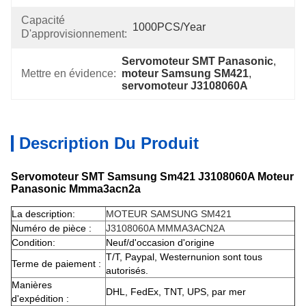
Capacité
1000PCS/Year
D'approvisionnement:
Servomoteur SMT Panasonic
, 
Mettre en évidence:
moteur Samsung SM421
, 
servomoteur J3108060A
Description Du Produit
Servomoteur SMT Samsung Sm421 J3108060A Moteur
Panasonic Mmma3acn2a
La description:
MOTEUR SAMSUNG SM421
Numéro de pièce :
J3108060A MMMA3ACN2A
Condition:
Neuf/d'occasion d'origine
T/T, Paypal, Westernunion sont tous
Terme de paiement :
autorisés.
Manières
DHL, FedEx, TNT, UPS, par mer
d'expédition :