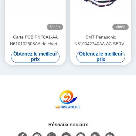
Vidéo
Vidéo
Carte PCB PNF0A1-AA
SMT Panasonic
N610102505AA de chariot
N510042740AA AC SERVO
d'alimentation de machine
MOTOR 3W MULTI Theta-
Obtenez le meilleur
Obtenez le meilleur
de SMT Panasonic NPM
Motor P50BA2002BXS3C 3
prix
prix
HD Light Weight
Réseaux sociaux