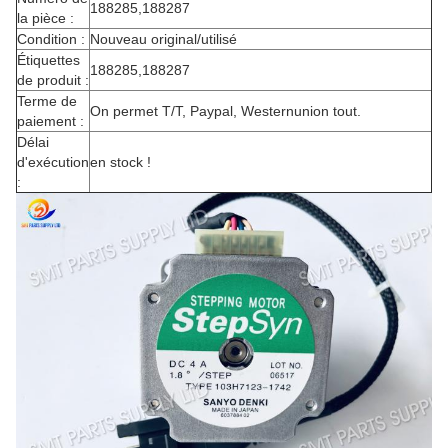
188285,188287
la pièce :
Condition :
Nouveau original/utilisé
Étiquettes
188285,188287
de produit :
Terme de
On permet T/T, Paypal, Westernunion tout.
paiement :
Délai
d'exécution
en stock !
: