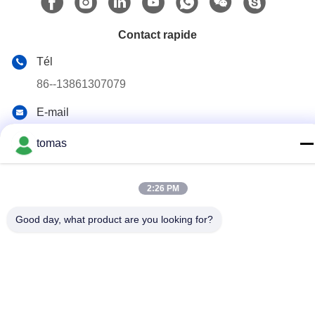
Contact rapide
Tél
86--13861307079
E-mail
tomas@smtmachine-parts.com
tomas
Adresse
D-526, Haye Science Park, 93# Weihe Road, parc industriel
de Suzhou Suzhou, Jiangsu, 215127, Chine
2:26 PM
Good day, what product are you looking for?
Politique de confidentialité
|
Plan du site
La Chine est bonne. Qualité Pièces de machine de SMT
Fournisseur. Copyright © 2017-2026 SMT PARTS SUPPLY LTD
Tout. Les droits sont réservés.