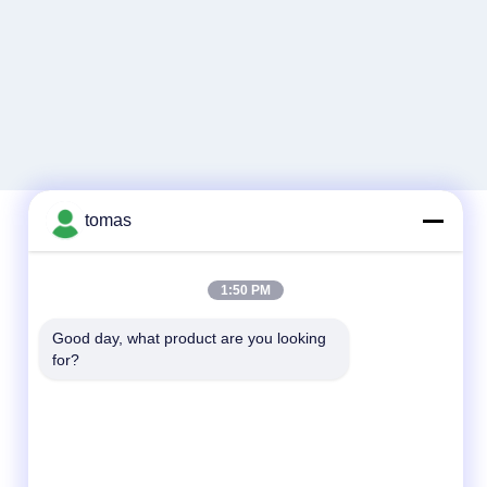
tomas
Contact rapide
1:50 PM
Tél
Good day, what product are you looking 
for?
86--13861307079
E-mail
tomas@smtmachine-parts.com
Adresse