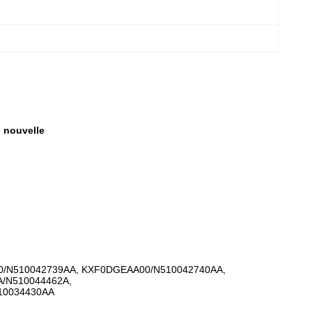
 nouvelle
0/N510042739AA, KXF0DGEAA00/N510042740AA,
A/N510044462A,
10034430AA