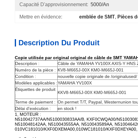
Capacité D'approvisionnement:
5000/An
Mettre en évidence:
emblée de SMT
, 
Pièces 
Description Du Produit
Copie utilisée par original original de câble de SMT Y
Description :
Câble de YAMAHA YV100X AXIS-Y HNS 
Numéro de la pièce :
KV8-M665J-00X KM0-M665J-001
Condition :
nouvelle copie originale de /originalused/
Modèles applicables :
YAMAHA YV100X
Étiquettes de produit
KKV8-M665J-00X KM0-M665J-001
:
Terme de paiement :
On permet T/T, Paypal, Westernunion tou
Délai d'exécution :
en stock !
1, MOTEUR :
N510042737AA/N5100030833AA/B, KXF0CWQA00/N5100308
N510048142AA, N510043555AA, N510043589AA, N51004642
010VC181010/KXF0DXEMA00,010WC181010/KXF0DXEYA00, 