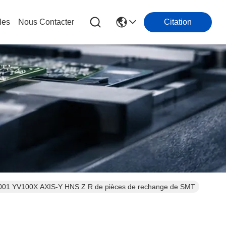
les
Nous Contacter
Citation
001 YV100X AXIS-Y HNS Z R de pièces de rechange de SMT