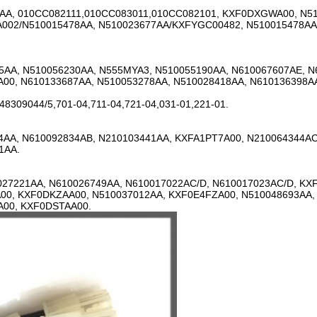
AA, 010CC082111,010CC083011,010CC082101, KXF0DXGWA00, N51
002/N510015478AA, N510023677AA/KXFYGC00482, N510015478AA
5AA, N510056230AA, N555MYA3, N510055190AA, N610067607AE, N
00, N610133687AA, N510053278AA, N510028418AA, N610136398A
8309044/5,701-04,711-04,721-04,031-01,221-01.
4AA, N610092834AB, N210103441AA, KXFA1PT7A00, N210064344AC
1AA.
27221AA, N610026749AA, N610017022AC/D, N610017023AC/D, K
00, KXF0DKZAA00, N510037012AA, KXF0E4FZA00, N510048693AA, 
A00, KXF0DSTAA00.