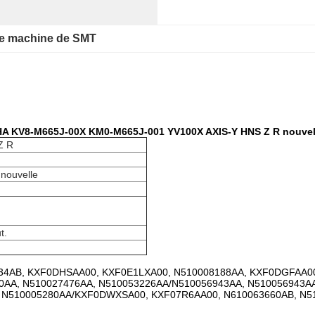
de machine de SMT
AMAHA KV8-M665J-00X KM0-M665J-001 YV100X AXIS-Y HNS Z R nouvel
Z R
 nouvelle
t.
34AB, KXF0DHSAA00, KXF0E1LXA00, N510008188AA, KXF0DGFAA0
0AA, N510027476AA, N510053226AA/N510056943AA, N510056943A
N510005280AA/KXF0DWXSA00, KXF07R6AA00, N610063660AB, N5