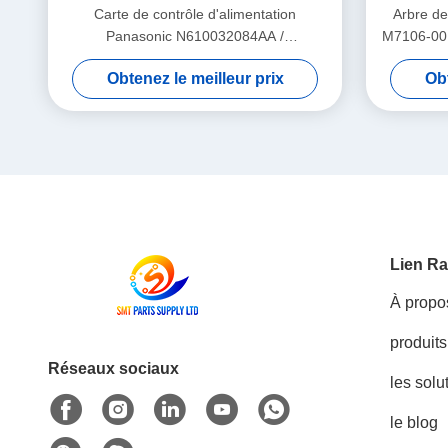
Carte de contrôle d'alimentation
Arbre de
Panasonic N610032084AA /
M7106-00 
KXF0DWTHA00 (MC12CX-5) – Pour
de dépo
Obtenez le meilleur prix
Obt
alimentateurs CM402 CM602 NPM 8mm /
12mm / 16mm
Lien Ra
À propo
produits
Réseaux sociaux
les solu
le blog