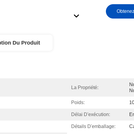
Obtenez
ption Du Produit
No
La Propriété:
No
Poids:
1
Délai D'exécution:
En
Détails D'emballage:
Ca