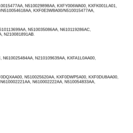
0015477AA, N510029898AA, KXFY006WA00, KXFK001LA01,
/N510054618AA, KXF0E3W8A00/N510015477AA,
610113699AA, N510035086AA, N610119286AC,
A, N210081891AB.
, N610025484AA, N210109639AA, KXFA1L0AA00,
XF0DQXAA00, N510025620AA, KXF0DWP5A00, KXF0DU8AA00,
N610002221AA, N610002222AA, N510054833AA,