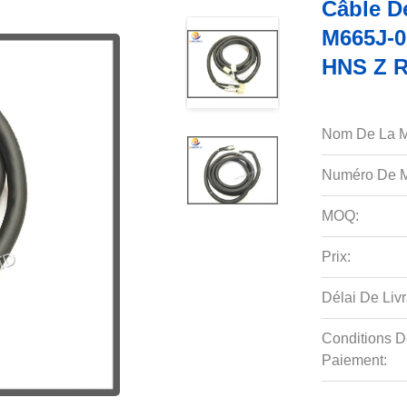
Câble D
M665J-0
HNS Z R
Nom De La M
Numéro De M
MOQ:
Prix:
Délai De Livr
Conditions D
Paiement: