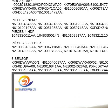
rails 2.guide :
: 000JC183010//KXF0DXGWA00, KXF0E3W8A00/N510015477
KXF0DWYXA00, KXF0DY1QA00, N510006050AA, KXF0DT9AA
KXFD0E42BA00/N510015479AA.
PIÈCES 3.NPM :
N510054843AA, N510064218AA, N510051262AA, N51006433
N610102197AA, N510051935AA, N510059745AA, KXF0DX8NA
PIÈCES 4.HDF
10483S0011AA, 10483S0014/3, N610103817AA, 10483212,104
PIÈCES 5.FEEDER :
N210050452AA, N210047118AB, N210050453AA, N21005045
N210146695AA, N210099708AC, N210157019AA, N21011413
6.SENSOR :
KXF0DWVWA00/1, N610040037AA, KXF0DWVXA00/02, N6100
KXF0DU9AA00, N610016841AA, N610024026AB, KXF0DKYAA
N510054834AA, N510054835AA, N510054836AA, KXF0DSSA