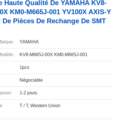
e Haute Qualité De YAMAHA KV8-
0X KM0-M665J-001 YV100X AXIS-Y
 De Pièces De Rechange De SMT
arque:
YAMAHA
odèle:
KV8-M665J-00X KM0-M665J-001
1pcs
Négociable
aison:
1-2 jours
e
T / T, Western Union