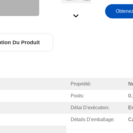
Obtenez
ption Du Produit
Propriété:
No
Poids:
0
Délai D'exécution:
En
Détails D'emballage:
Ca