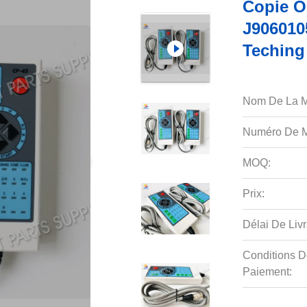
Copie O
J906010
Teching
Nom De La M
Numéro De M
MOQ:
Prix:
Délai De Livr
Conditions D
Paiement: