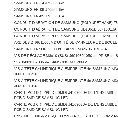
SAMSUNG FN-14 J7055336A
SAMSUNG FN-08 J7055335A
SAMSUNG FN-05 J7055334A
CONDUIT D'AÉRATION DE SAMSUNG (POLYURÉTHANE) TU
CONDUIT D'AÉRATION DE SAMSUNG UB1065B J6713013A
CONDUIT D'AÉRATION DE SAMSUNG (POLYURÉTHANE) TU
AXE DES Z J6611008A D'UNITÉ DE CANNELURE DE BOUL
SAMSUNG ENSORCELLENT l'APPUI M3x6 J6103028A
VIS DE RÉGLAGE M8x10 (SUS) J6010801050 de PRISE de
VIS J6001302036 de SAMSUNG M3x20MM
VIS À TÊTE CYLINDRIQUE À EMPREINTE de SAMSUNG M3x
J6001301250
VIS À TÊTE CYLINDRIQUE À EMPREINTE de SAMSUNG M3x
J6001301050
CARTE PCB D (TYPE DE SMD) J4109030A DE L'ENSEMBLE
PCB D SMD DE SAMSUNG LED
CARTE PCB C (TYPE DE SMD) J4109028A DE L'ENSEMBLE
PCB C SMD DE SAMSUNG LED
ENSEMBLE MK-VM10-Q J9075977A DE CÂBLE DE COMMA