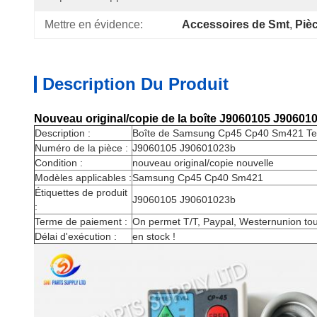
Mettre en évidence:
Accessoires de Smt
, 
Piè
Description Du Produit
Nouveau original/copie de la boîte J9060105 J906
Description :
Boîte de Samsung Cp45 Cp40 Sm421 Te
Numéro de la pièce :
J9060105 J90601023b
Condition :
nouveau original/copie nouvelle
Modèles applicables :
Samsung Cp45 Cp40 Sm421
Étiquettes de produit
J9060105 J90601023b
:
Terme de paiement :
On permet T/T, Paypal, Westernunion tou
Délai d'exécution :
en stock !