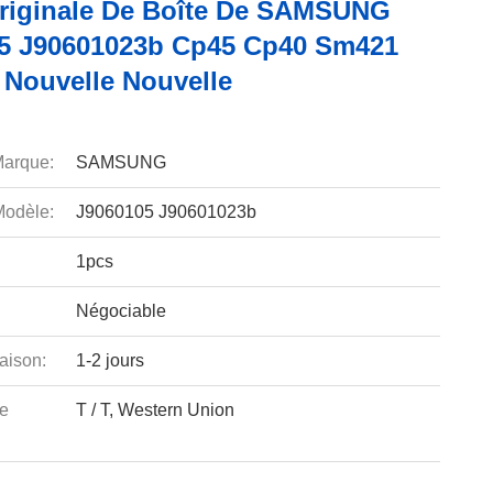
riginale De Boîte De SAMSUNG
5 J90601023b Cp45 Cp40 Sm421
 Nouvelle Nouvelle
arque:
SAMSUNG
odèle:
J9060105 J90601023b
1pcs
Négociable
aison:
1-2 jours
e
T / T, Western Union