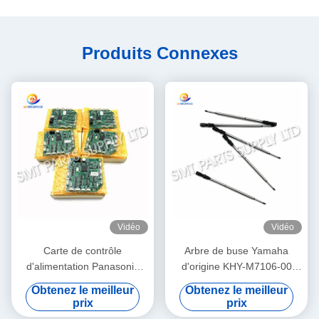
Produits Connexes
Vidéo
Vidéo
Carte de contrôle
Arbre de buse Yamaha
d'alimentation Panasonic
d'origine KHY-M7106-00
N610032084AA /
pour machine de placement
Obtenez le meilleur
Obtenez le meilleur
KXF0DWTHA00 (MC12CX-
et de dépose SMT YS12 /
prix
prix
5) – Pour alimentateurs
YS24 / YG12F