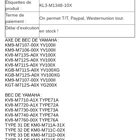
Étiquettes de
KL3-M1348-10X
produit :
Terme de
On permet T/T, Paypal, Westernunion tout.
paiement :
Délai d'exécution
en stock !
:
AXE DE BEC DE YAMAHA :
KM9-M7107-00X YV100II
KM9-M7106-00X YV100II
KV8-M713S-A0X YV100X
KV8-M712S-A0X YV100X
KV8-M711S-A0X YV100X
KGB-M711S-A0X YV100XG
KGB-M712S-A0X YV100XG
KM9-M7107-00X YV100II
KGT-M712S-A0X YG200X
BEC DE YAMAHA :
KV8-M7710-A1X TYPE71A
KV8-M7720-A1X TYPE72A
KV8-M7730-00X TYPE73A
KV8-M7740-A0X TYPE74A
KV8-M7760-00X TYPE76A
TYPE 31 DE KM0-M711A-31X
TYPE 32 DE KM0-M711C-02X
TYPE 33 DE KM0-M711D-00X