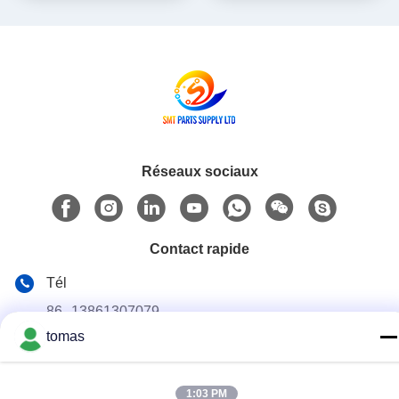
CM402 CM602 NPM 8mm /
12mm / 16mm
Réseaux sociaux
Contact rapide
Tél
86--13861307079
tomas
E-mail
tomas@smtmachine-parts.com
1:03 PM