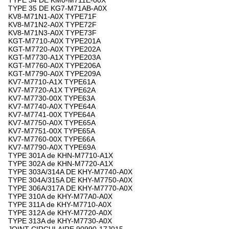
TYPE 34 DE KM0-M711E-00X
TYPE 35 DE KG7-M71AB-A0X
KV8-M71N1-A0X TYPE71F
KV8-M71N2-A0X TYPE72F
KV8-M71N3-A0X TYPE73F
KGT-M7710-A0X TYPE201A
KGT-M7720-A0X TYPE202A
KGT-M7730-A1X TYPE203A
KGT-M7760-A0X TYPE206A
KGT-M7790-A0X TYPE209A
KV7-M7710-A1X TYPE61A
KV7-M7720-A1X TYPE62A
KV7-M7730-00X TYPE63A
KV7-M7740-A0X TYPE64A
KV7-M7741-00X TYPE64A
KV7-M7750-A0X TYPE65A
KV7-M7751-00X TYPE65A
KV7-M7760-00X TYPE66A
KV7-M7790-A0X TYPE69A
TYPE 301A de KHN-M7710-A1X
TYPE 302A de KHN-M7720-A1X
TYPE 303A/314A DE KHY-M7740-A0X
TYPE 304A/315A DE KHY-M7750-A0X
TYPE 306A/317A DE KHY-M7770-A0X
TYPE 310A de KHY-M77A0-A0X
TYPE 311A de KHY-M7710-A0X
TYPE 312A de KHY-M7720-A0X
TYPE 313A de KHY-M7730-A0X