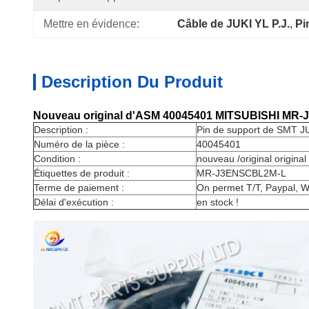
Mettre en évidence:
Câble de JUKI YL P.J.
, 
Pi
Description Du Produit
Nouveau original d'ASM 40045401 MITSUBISHI MR-J
Description :
Pin de support de SMT J
Numéro de la pièce :
40045401
Condition :
nouveau /original origina
Étiquettes de produit :
MR-J3ENSCBL2M-L
Terme de paiement :
On permet T/T, Paypal, W
Délai d'exécution :
en stock !