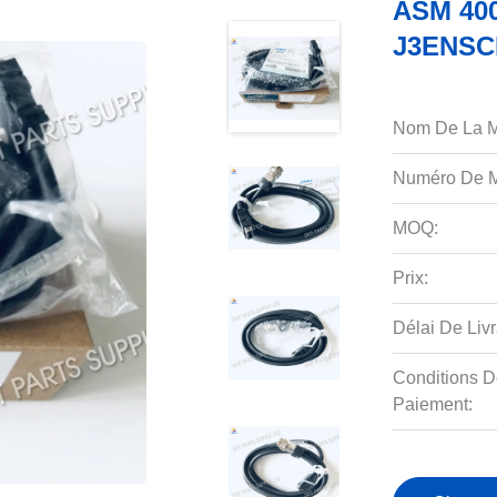
ASM 400
J3ENSCB
Nom De La M
Numéro De M
MOQ:
Prix:
Délai De Livr
Conditions D
Paiement: