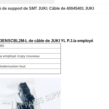
n de support de SMT JUKI
, 
Câble de 40045401 JUKI
3ENSCBL2M-L de câble de JUKI YL P.J./a employé
UKI
l a employé /copy nouveau
esternunion tout.