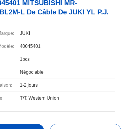
45401 MITSUBISHI MR-
L2M-L De Câble De JUKI YL P.J.
arque:
JUKI
odèle:
40045401
1pcs
Négociable
aison:
1-2 jours
e
T/T, Western Union