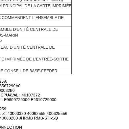
SM PRINCIPAL DE LA CARTE IMPRIMÉE
E/S COMMANDENT L'ENSEMBLE DE
SEMBLE D'UNITÉ CENTRALE DE
US-MARIN
P
NNEAU D'UNITÉ CENTRALE DE
RTE IMPRIMÉE DE L'ENTRÉE-SORTIE
 DE CONSEIL DE BASE-FEEDER
259.
96567290A0
0003280
 CPUAVAL : 40107372
 : E9609729000 E9610729000
259
 ZT40003320 40062555 400625556
 40003260 JHRMB RMB-STI-SQ
CONNECTION