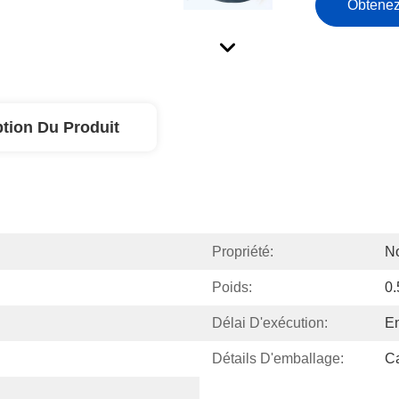
Obtenez
ption Du Produit
Propriété:
No
Poids:
0
Délai D'exécution:
En
Détails D'emballage:
Ca