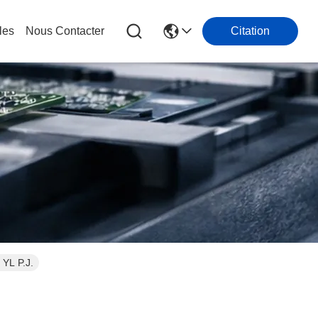
les
Nous Contacter
Citation
YL P.J.