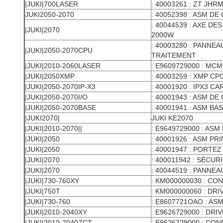
|JUKI|700LASER
: 40003261 : ZT JHR
JUKI2050-2070
: 40052398 : ASM D
: 40044539 : AXE D
|JUKI|2070
2000W
: 40003280 : PANNE
|JUKI|2050-2070CPU
TRAITEMENT
|JUKI|2010-2060LASER
: E9609729000 : MCM
|JUKI|2050XMP
: 40003259 : XMP CPC
|JUKI|2050-2070IP-X3
: 40001920 : IPX3 C
|JUKI|2050-2070I/O
: 40001943 : ASM DE
|JUKI|2050-2070BASE
: 40001941 : ASM B
|JUKI2070|
JUKI KE2070
|JUKI|2010-2070||
: E9649729000 : ASM
|JUKI|2050
: 40001926 : ASM PR
|JUKI|2050
: 40001947 : PORTE
|JUKI|2070
: 400011942 : SÉCU
|JUKI|2070
: 40044519 : PANNEA
|JUKI|730-760XY
: KM000000030 : C
|JUKI|750T
: KM000000060 : DR
|JUKI|730-760
: E8607721OAO : AS
|JUKI|2010-2040XY
: E9626729000 : DR
|JUKI|2010-2040ZCT
: E9626729000 : C