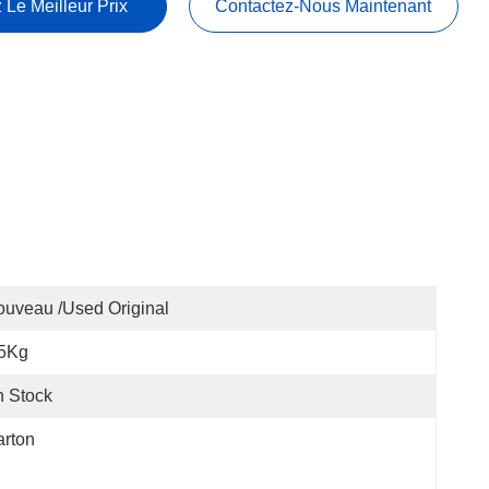
 Le Meilleur Prix
Contactez-Nous Maintenant
uveau /used Original
.5Kg
 Stock
rton