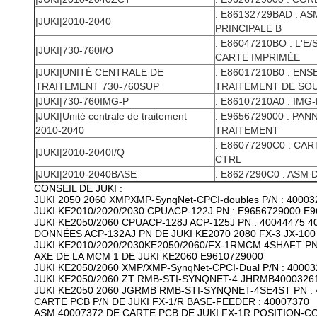
: E86132729BAD : A
|JUKI|2010-2040
PRINCIPALE B
: E86047210BO : L'
|JUKI|730-760I/O
CARTE IMPRIMÉE
|JUKI|UNITÉ CENTRALE DE
: E86017210B0 : EN
TRAITEMENT 730-760SUP
TRAITEMENT DE SO
|JUKI|730-760IMG-P
: E86107210A0 : IMG-
|JUKI|Unité centrale de traitement
: E9656729000 : PA
2010-2040
TRAITEMENT
: E86077290C0 : CA
|JUKI|2010-2040I/Q
CTRL
|JUKI|2010-2040BASE
: E8627290C0 : ASM
CONSEIL DE JUKI :
JUKI 2050 2060 XMPXMP-SynqNet-CPCI-doubles P/N : 40003
JUKI KE2010/2020/2030 CPUACP-122J PN : E9656729000 E
JUKI KE2050/2060 CPUACP-128J ACP-125J PN : 40044475 4
DONNÉES ACP-132AJ PN DE JUKI KE2070 2080 FX-3 JX-100
JUKI KE2010/2020/2030KE2050/2060/FX-1RMCM 4SHAFT PN
AXE DE LA MCM 1 DE JUKI KE2060 E9610729000
JUKI KE2050/2060 XMP/XMP-SynqNet-CPCI-Dual P/N : 40003
JUKI KE2050/2060 ZT RMB-STI-SYNQNET-4 JHRMB40003261
JUKI KE2050 2060 JGRMB RMB-STI-SYNQNET-4SE4ST PN :
CARTE PCB P/N DE JUKI FX-1/R BASE-FEEDER : 40007370
ASM 40007372 DE CARTE PCB DE JUKI FX-1R POSITION-