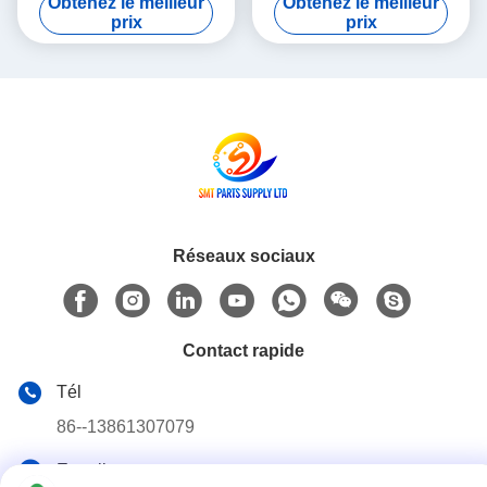
Obtenez le meilleur
Obtenez le meilleur
d'enseignement sur le
précision et des
prix
prix
terrain intégré prenant en
performances constantes
charge les processus
dans les lignes de
avancés de fabrication de
production
PCB
Réseaux sociaux
Contact rapide
Tél
86--13861307079
E-mail