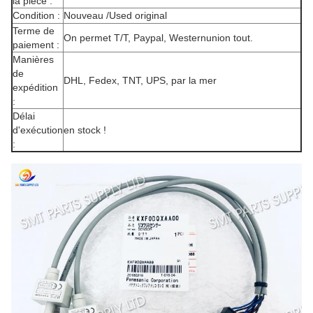
la pièce :
Condition :
Nouveau /Used original
Terme de
On permet T/T, Paypal, Westernunion tout.
paiement :
Manières
de
DHL, Fedex, TNT, UPS, par la mer
expédition
:
Délai
d'exécution
en stock !
: