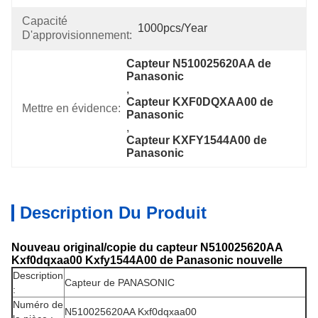
Capacité
1000pcs/year
D'approvisionnement:
Capteur N510025620AA de 
Panasonic
, 
Capteur KXF0DQXAA00 de 
Mettre en évidence:
Panasonic
, 
Capteur KXFY1544A00 de 
Panasonic
Description Du Produit
Nouveau original/copie du capteur N510025620AA
Kxf0dqxaa00 Kxfy1544A00 de Panasonic nouvelle
Description
Capteur de PANASONIC
:
Numéro de
N510025620AA Kxf0dqxaa00