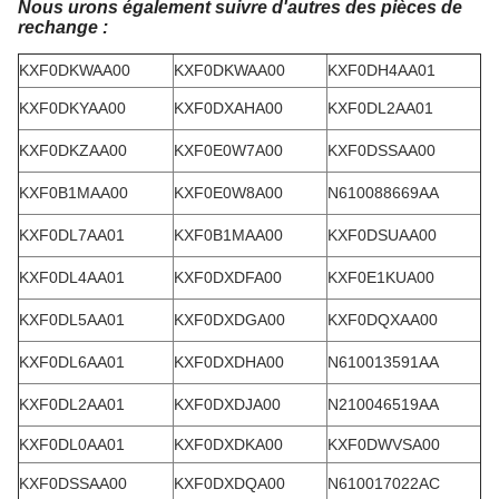
Nous urons également suivre d'autres des pièces de
rechange :
KXF0DKWAA00
KXF0DKWAA00
KXF0DH4AA01
KXF0DKYAA00
KXF0DXAHA00
KXF0DL2AA01
KXF0DKZAA00
KXF0E0W7A00
KXF0DSSAA00
KXF0B1MAA00
KXF0E0W8A00
N610088669AA
KXF0DL7AA01
KXF0B1MAA00
KXF0DSUAA00
KXF0DL4AA01
KXF0DXDFA00
KXF0E1KUA00
KXF0DL5AA01
KXF0DXDGA00
KXF0DQXAA00
KXF0DL6AA01
KXF0DXDHA00
N610013591AA
KXF0DL2AA01
KXF0DXDJA00
N210046519AA
KXF0DL0AA01
KXF0DXDKA00
KXF0DWVSA00
KXF0DSSAA00
KXF0DXDQA00
N610017022AC