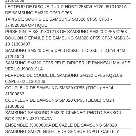
J1201038
LECTEUR DE DISQUE DUR R HDS722580VLAT20 J5101021A
DE SAMSUNG SM320 CP60 CP63
TAPIS DE SOURIS DE SAMSUNG SM320 CP55 CP63 -
J7452038A OPTIQUE
PRISE PINTE 3/8 J1301213 DE SAMSUNG SM320 CP55 CP63
BOULON D'ÉPAULE DE SAMSUNG SM320 CP55 CP63 MSB6.5-
10 J1300497
SAMSUNG SM320 CP55 CP63 DISKETT DISKETT 3,5"/1.44M
J1201943
SAMSUNG SM320 CP55 PEUT DIRIGER LE PANNEAU MALADE
VER1.0 J9060191A
FERRURE DE COUDE DE SAMSUNG SM320 CP55 KQ2L06-
02/PL6-02 J1301189
COUPLEUR DE SAMSUNG SM320 CP55 (TROU) HH24
J1300863
COUPLEUR DE SAMSUNG SM320 CP55 (LIÈGE) CM24
J1300862
SAMSUNG-SAMSUNG-SM320-CP45NEO-PHOTO-SENSOR--
BGS-2S15N-J3212040A
ENSEMBLE J9080880A DE CÂBLE DE SAMSUNG SM320
SAMSUNG-SM320-RIGHT-FDR-SENSOR-INPUT-CABLE-Y-