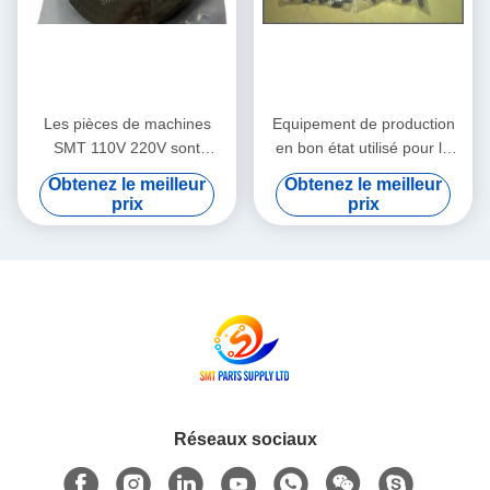
Les pièces de machines
Equipement de production
SMT 110V 220V sont
en bon état utilisé pour la
expédiées par avion, Service
réparation, conçu pour une
Obtenez le meilleur
Obtenez le meilleur
d'enseignement sur le
précision et des
prix
prix
terrain intégré prenant en
performances constantes
charge les processus
dans les lignes de
avancés de fabrication de
production
PCB
Réseaux sociaux