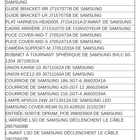
SAMSUNG
GUIDE BRACKET-RR J7157077B DE SAMSUNG
GUIDE BRACKET-LR J7157075B DE SAMSUNG
PLAT HARNESS-HEAD005 J7154101A D'AVANT DE SAMSUNG
CADRE ARRIÈRE J7153107D DE CONVOYEUR DE SAMSUNG
PUCE COVER-MID-T J7052473A DE SAMSUNG
PUCE COVER-MID-S J7052471A DE SAMSUNG
CAMÉRA SUPPORT-M J7051033A DE SAMSUNG
ROBINET À TOURNANT SPHÉRIQUE DE SAMSUNG BVLC 60-
1204 J6719031A
UNION KAH08-10 J6711162A DE SAMSUNG
UNION KCE12-00 J6711160A DE SAMSUNG
COURROIE DE SAMSUNG 186-3GT-6 J6602041A
COURROIE DE SAMSUNG 420-2GT-12 J6602040A
COURROIE DE SAMSUNG 216-2GT-4 J6602039A
LAMPE APX510-24W J4713013A DE SAMSUNG LED
SAMSUNG COVER-REAR 0133-628020 J2102287
ENTRÉE-SORTIE DPRAM_PCB J9800390A DE SAMSUNG
L'ARRIÈRE LSO DE SAMSUNG DÉCLENCHENT LE CÂBLE
J9075608B
L'AVANT LSO DE SAMSUNG DÉCLENCHENT LE CÂBLE
J9075607B