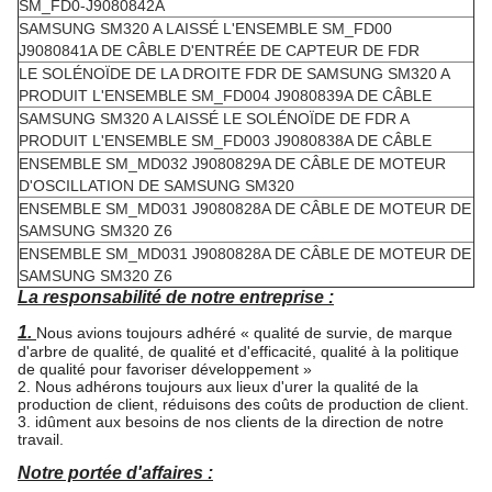
SM_FD0-J9080842A
SAMSUNG SM320 A LAISSÉ L'ENSEMBLE SM_FD00
J9080841A DE CÂBLE D'ENTRÉE DE CAPTEUR DE FDR
LE SOLÉNOÏDE DE LA DROITE FDR DE SAMSUNG SM320 A
PRODUIT L'ENSEMBLE SM_FD004 J9080839A DE CÂBLE
SAMSUNG SM320 A LAISSÉ LE SOLÉNOÏDE DE FDR A
PRODUIT L'ENSEMBLE SM_FD003 J9080838A DE CÂBLE
ENSEMBLE SM_MD032 J9080829A DE CÂBLE DE MOTEUR
D'OSCILLATION DE SAMSUNG SM320
ENSEMBLE SM_MD031 J9080828A DE CÂBLE DE MOTEUR DE
SAMSUNG SM320 Z6
ENSEMBLE SM_MD031 J9080828A DE CÂBLE DE MOTEUR DE
SAMSUNG SM320 Z6
La responsabilité de notre entreprise :
1.
Nous avions toujours adhéré « qualité de survie, de marque
d'arbre de qualité, de qualité et d'efficacité, qualité à la politique
de qualité pour favoriser développement »
2. Nous adhérons toujours aux lieux d'urer la qualité de la
production de client, réduisons des coûts de production de client.
3. idûment aux besoins de nos clients de la direction de notre
travail.
Notre portée d'affaires :