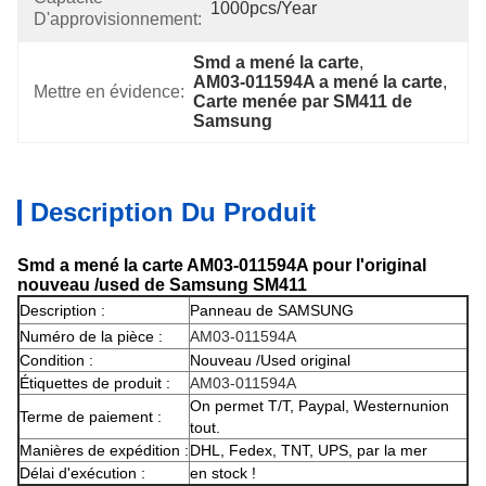
1000pcs/year
D'approvisionnement:
Smd a mené la carte
, 
AM03-011594A a mené la carte
, 
Mettre en évidence:
Carte menée par SM411 de 
Samsung
Description Du Produit
Smd a mené la carte AM03-011594A pour l'original
nouveau /used de Samsung SM411
Description :
Panneau de SAMSUNG
Numéro de la pièce :
AM03-011594A
Condition :
Nouveau /Used original
Étiquettes de produit :
AM03-011594A
On permet T/T, Paypal, Westernunion
Terme de paiement :
tout.
Manières de expédition :
DHL, Fedex, TNT, UPS, par la mer
Délai d'exécution :
en stock !