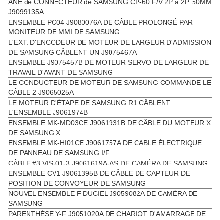
ÂNE de CONNECTEUR de SAMSUNG CP-60.F/V 2P à 2P. 50MM
J9099135A
ENSEMBLE PC04 J9080076A DE CÂBLE PROLONGÉ PAR
MONITEUR DE MMI DE SAMSUNG
L'EXT. D'ENCODEUR DE MOTEUR DE LARGEUR D'ADMISSION
DE SAMSUNG CÂBLENT UN J9075467A
ENSEMBLE J9075457B DE MOTEUR SERVO DE LARGEUR DE
TRAVAIL D'AVANT DE SAMSUNG
LE CONDUCTEUR DE MOTEUR DE SAMSUNG COMMANDE LE
CÂBLE 2 J9065025A
LE MOTEUR D'ÉTAPE DE SAMSUNG R1 CÂBLENT
L'ENSEMBLE J9061974B
ENSEMBLE MK-MD03CE J9061931B DE CÂBLE DU MOTEUR X
DE SAMSUNG X
ENSEMBLE MK-HI01CE J9061757A DE CABLE ÉLECTRIQUE
DE PANNEAU DE SAMSUNG I/F
CÂBLE #3 VIS-01-3 J9061619A-AS DE CAMÉRA DE SAMSUNG
ENSEMBLE CV1 J9061395B DE CÂBLE DE CAPTEUR DE
POSITION DE CONVOYEUR DE SAMSUNG
NOUVEL ENSEMBLE FIDUCIEL J9059082A DE CAMÉRA DE
SAMSUNG
PARENTHÈSE Y-F J9051020A DE CHARIOT D'AMARRAGE DE