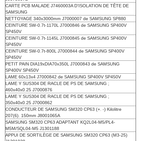
CARTE PCB MALADE J7460003A D'ISOLATION DE TÊTE DE
SAMSUNG
NETTOYAGE 340x3000mm J7000007 de SAMSUNG SP880
CEINTURE SW-0.7t-1170L J7000846 de SAMSUNG SP400V
SP450V
CEINTURE SW-0.7t-1145L J7000845 de SAMSUNG SP400V
SP450V
CEINTURE SW-0.7t-800L J7000844 de SAMSUNG SP400V
SP450V
PETIT PAIN DIA19xDIA70x350L J7000843 de SAMSUNG
SP400V SP450V
LAME 60x13x4 J7000842 de SAMSUNG SP400V SP450V
LAME Y SUS304 DE RACLE DE PS DE SAMSUNG ;
460x40x0.25 J7000876
LAME Y SUS304 DE RACLE DE PS DE SAMSUNG ;
350x40x0.25 J7000862
CONDUCTEUR DE SAMSUNG SM320 CP63 (+. -) Kilolitre
207(6). 150mm J8001065A
SAMSUNG SM320 CP63 ADAPTANT KQ2L04-M5/PL4-
M5M/SQL04-M5 J1301188
APPUI DE SORTILÈGE DE SAMSUNG SM320 CP63 (M3-25)