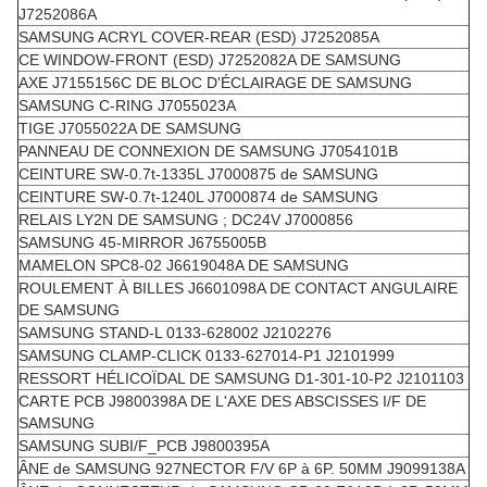
J7252086A
SAMSUNG ACRYL COVER-REAR (ESD) J7252085A
CE WINDOW-FRONT (ESD) J7252082A DE SAMSUNG
AXE J7155156C DE BLOC D'ÉCLAIRAGE DE SAMSUNG
SAMSUNG C-RING J7055023A
TIGE J7055022A DE SAMSUNG
PANNEAU DE CONNEXION DE SAMSUNG J7054101B
CEINTURE SW-0.7t-1335L J7000875 de SAMSUNG
CEINTURE SW-0.7t-1240L J7000874 de SAMSUNG
RELAIS LY2N DE SAMSUNG ; DC24V J7000856
SAMSUNG 45-MIRROR J6755005B
MAMELON SPC8-02 J6619048A DE SAMSUNG
ROULEMENT À BILLES J6601098A DE CONTACT ANGULAIRE
DE SAMSUNG
SAMSUNG STAND-L 0133-628002 J2102276
SAMSUNG CLAMP-CLICK 0133-627014-P1 J2101999
RESSORT HÉLICOÏDAL DE SAMSUNG D1-301-10-P2 J2101103
CARTE PCB J9800398A DE L'AXE DES ABSCISSES I/F DE
SAMSUNG
SAMSUNG SUBI/F_PCB J9800395A
ÂNE de SAMSUNG 927NECTOR F/V 6P à 6P. 50MM J9099138A