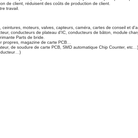
ion de client, réduisent des coûts de production de client.
re travail.
s, ceintures, moteurs, valves, capteurs, caméra, cartes de conseil et 
cteur, conducteurs de plateau d'IC, conducteurs de bâton, module cha
primante Parts de bride.
pier propres, magazine de carte PCB…
teur, de soudure de carte PCB, SMD automatique Chip Counter, etc…
onducteur…)