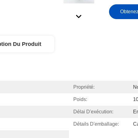
Obtenez
ption Du Produit
Propriété:
No
Poids:
1
Délai D'exécution:
En
Détails D'emballage:
Ca