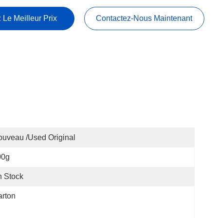
 Le Meilleur Prix
Contactez-Nous Maintenant
uveau /used Original
00g
 Stock
rton