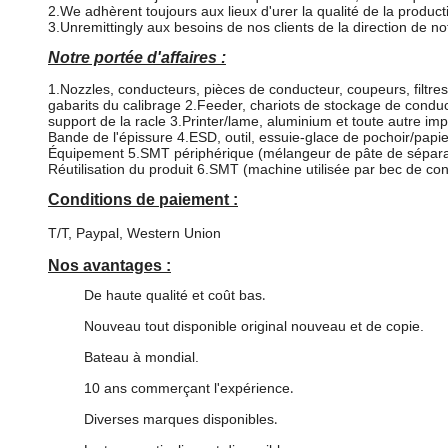
2.We adhèrent toujours aux lieux d'urer la qualité de la product
3.Unremittingly aux besoins de nos clients de la direction de not
Notre portée d'affaires :
1.Nozzles, conducteurs, pièces de conducteur, coupeurs, filtre
gabarits du calibrage 2.Feeder, chariots de stockage de condu
support de la racle 3.Printer/lame, aluminium et toute autre im
Bande de l'épissure 4.ESD, outil, essuie-glace de pochoir/pa
Équipement 5.SMT périphérique (mélangeur de pâte de sépara
Réutilisation du produit 6.SMT (machine utilisée par bec de c
Conditions de paiement :
T/T, Paypal, Western Union
Nos avantages :
De haute qualité et coût bas
.
Nouveau tout disponible original nouveau et de copie.
Bateau à mondial.
10 ans commerçant l'expérience
.
Diverses marques disponibles
.