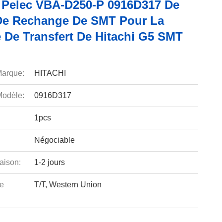
 Pelec VBA-D250-P 0916D317 De
De Rechange De SMT Pour La
 De Transfert De Hitachi G5 SMT
arque:
HITACHI
odèle:
0916D317
1pcs
Négociable
aison:
1-2 jours
e
T/T, Western Union