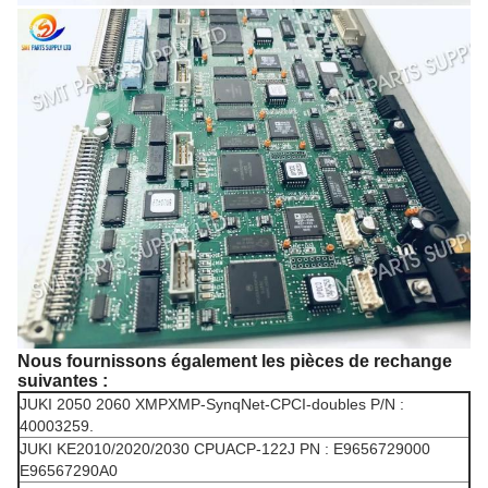
Nous fournissons également les pièces de rechange
suivantes :
JUKI 2050 2060 XMPXMP-SynqNet-CPCI-doubles P/N :
40003259.
JUKI KE2010/2020/2030 CPUACP-122J PN : E9656729000
E96567290A0