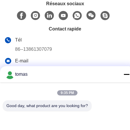
Réseaux sociaux
Contact rapide
Tél
86--13861307079
E-mail
tomas@smtmachine-parts.com
tomas
Adresse
D-526, Haye Science Park, 93# Weihe Road, parc industriel
de Suzhou Suzhou, Jiangsu, 215127, Chine
9:35 PM
Good day, what product are you looking for?
Politique de confidentialité
|
Plan du site
La Chine est bonne. Qualité Pièces de machine de SMT
Fournisseur. Copyright © 2017-2026 SMT PARTS SUPPLY LTD