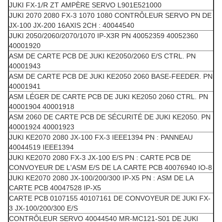
JUKI FX-1/R ZT AMPÈRE SERVO L901E521000
JUKI 2070 2080 FX-3 1070 1080 CONTRÔLEUR SERVO PN DE
JX-100 JX-200 16AXIS 2CH : 40044540
JUKI 2050/2060/2070/1070 IP-X3R PN 40052359 40052360
40001920
ASM DE CARTE PCB DE JUKI KE2050/2060 E/S CTRL. PN
40001943
ASM DE CARTE PCB DE JUKI KE2050 2060 BASE-FEEDER. PN
40001941
ASM LÉGER DE CARTE PCB DE JUKI KE2050 2060 CTRL. PN
40001904 40001918
ASM 2060 DE CARTE PCB DE SÉCURITÉ DE JUKI KE2050. PN
40001924 40001923
JUKI KE2070 2080 JX-100 FX-3 IEEE1394 PN : PANNEAU
40044519 IEEE1394
JUKI KE2070 2080 FX-3 JX-100 E/S PN : CARTE PCB DE
CONVOYEUR DE L'ASM E/S DE LA CARTE PCB 40076940 IO-8
JUKI KE2070 2080 JX-100/200/300 IP-X5 PN : ASM DE LA
CARTE PCB 40047528 IP-X5
CARTE PCB 0107155 40107161 DE CONVOYEUR DE JUKI FX-
3 JX-100/200/300 E/S
CONTRÔLEUR SERVO 40044540 MR-MC121-S01 DE JUKI