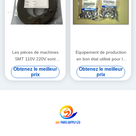
Les pièces de machines
Equipement de production
SMT 110V 220V sont
en bon état utilisé pour la
expédiées par avion, Service
réparation, conçu pour une
Obtenez le meilleur
Obtenez le meilleur
d'enseignement sur le
précision et des
prix
prix
terrain intégré prenant en
performances constantes
charge les processus
dans les lignes de
avancés de fabrication de
production
PCB