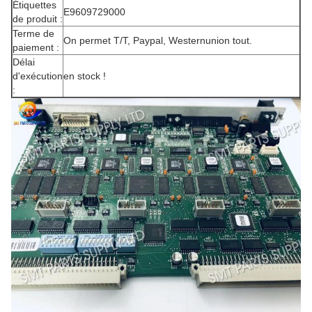
Étiquettes
E9609729000
de produit :
Terme de
On permet T/T, Paypal, Westernunion tout.
paiement :
Délai
d'exécution
en stock !
: