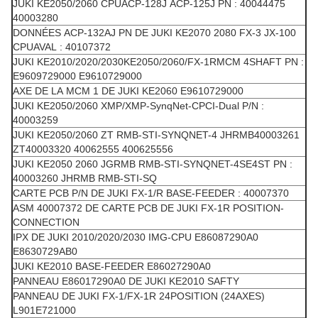
JUKI KE2050/2060 CPUACP-128J ACP-125J PN : 40044475
40003280
DONNÉES ACP-132AJ PN DE JUKI KE2070 2080 FX-3 JX-100
CPUAVAL : 40107372
JUKI KE2010/2020/2030KE2050/2060/FX-1RMCM 4SHAFT PN :
E9609729000 E9610729000
AXE DE LA MCM 1 DE JUKI KE2060 E9610729000
JUKI KE2050/2060 XMP/XMP-SynqNet-CPCI-Dual P/N :
40003259
JUKI KE2050/2060 ZT RMB-STI-SYNQNET-4 JHRMB40003261
ZT40003320 40062555 400625556
JUKI KE2050 2060 JGRMB RMB-STI-SYNQNET-4SE4ST PN :
40003260 JHRMB RMB-STI-SQ
CARTE PCB P/N DE JUKI FX-1/R BASE-FEEDER : 40007370
ASM 40007372 DE CARTE PCB DE JUKI FX-1R POSITION-
CONNECTION
IPX DE JUKI 2010/2020/2030 IMG-CPU E86087290A0
E8630729AB0
JUKI KE2010 BASE-FEEDER E86027290A0
PANNEAU E86017290A0 DE JUKI KE2010 SAFTY
PANNEAU DE JUKI FX-1/FX-1R 24POSITION (24AXES)
L901E721000