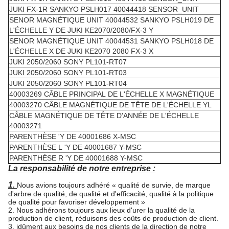
JUKI FX-1R SANKYO PSLH017 40044418 SENSOR_UNIT
SENOR MAGNÉTIQUE UNIT 40044532 SANKYO PSLH019 DE
L'ÉCHELLE Y DE JUKI KE2070/2080/FX-3 Y
SENOR MAGNÉTIQUE UNIT 40044531 SANKYO PSLH018 DE
L'ÉCHELLE X DE JUKI KE2070 2080 FX-3 X
JUKI 2050/2060 SONY PL101-RT07
JUKI 2050/2060 SONY PL101-RT03
JUKI 2050/2060 SONY PL101-RT04
40003269 CÂBLE PRINCIPAL DE L'ÉCHELLE X MAGNÉTIQUE
40003270 CÂBLE MAGNÉTIQUE DE TÊTE DE L'ÉCHELLE YL
CÂBLE MAGNÉTIQUE DE TÊTE D'ANNÉE DE L'ÉCHELLE
40003271
PARENTHÈSE 'Y DE 40001686 X-MSC
PARENTHÈSE L 'Y DE 40001687 Y-MSC
PARENTHÈSE R 'Y DE 40001688 Y-MSC
La responsabilité de notre entreprise :
1.
Nous avions toujours adhéré « qualité de survie, de marque
d'arbre de qualité, de qualité et d'efficacité, qualité à la politique
de qualité pour favoriser développement »
2. Nous adhérons toujours aux lieux d'urer la qualité de la
production de client, réduisons des coûts de production de client.
3. idûment aux besoins de nos clients de la direction de notre