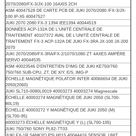
2070/2080/FX-3/JX-100 16AXIS 2CH
ASM 40047528 DE CARTE PCB DE JUKI 2070/2080 /FX-3/JX-
100 IP-X5 40047527
JUKI 2070 2080 FX-3 1394 IEE1394 40044519
DONNÉES ACP-132A DE L'UNITÉ CENTRALE DE
TRAITEMENT 40107372 AVAL DE L'UNITÉ CENTRALE DE
TRAITEMENT FX-3 ACP-132A DE JUKI FX-3RA JX-100 JX-200
2070
JUKI 2070/2080/FX-3RA/FX-2/1070/1080 ZT 4AXES AMPÈRE
SERVO 40044535
ASM 40023546 D'ENTRETIEN D'IMG DE JUKI KE750/760
750/760 SUB-CPU, ZT, DE X/Y, E/S, IMG-P
ÉCHELLE MAGNÉTIQUE POLATOR INTER 40066654 DE JUKI
2050(2060)
JUKI SL710-0080L0019 40003273 40003274 Magnescale
ÉCHELLE 40003274 MAGNÉTIQUE DE JUKI 2050 (SL700-
80L19)
ÉCHELLE 40003272 Y MAGNÉTIQUE DE JUKI 2050 (M)
(SL700-95)
40003273 ÉCHELLE MAGNÉTIQUE Y (L) (SL700-105)
JUKI 750/760 SONY PL82-7T03
JUKI FX-1R SANKYO PSLH015 40044416 SENSOR_UNIT