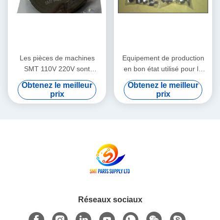
Les pièces de machines
Equipement de production
SMT 110V 220V sont
en bon état utilisé pour la
expédiées par avion, Service
réparation, conçu pour une
Obtenez le meilleur
Obtenez le meilleur
d'enseignement sur le
précision et des
prix
prix
terrain intégré prenant en
performances constantes
charge les processus
dans les lignes de
avancés de fabrication de
production
PCB
Réseaux sociaux