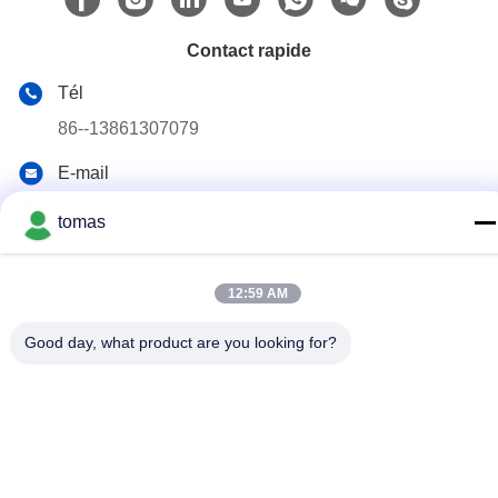
Contact rapide
Tél
86--13861307079
E-mail
tomas@smtmachine-parts.com
tomas
Adresse
D-526, Haye Science Park, 93# Weihe Road, parc industriel
de Suzhou Suzhou, Jiangsu, 215127, Chine
12:59 AM
Good day, what product are you looking for?
Politique de confidentialité
|
Plan du site
La Chine est bonne. Qualité Pièces de machine de SMT
Fournisseur. Copyright © 2017-2026 SMT PARTS SUPPLY LTD
Tout. Les droits sont réservés.