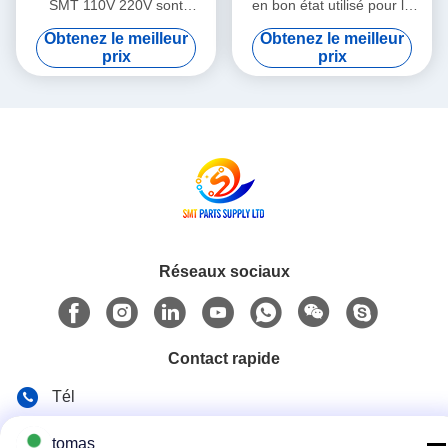
SMT 110V 220V sont
en bon état utilisé pour la
expédiées par avion, Service
réparation, conçu pour une
Obtenez le meilleur
Obtenez le meilleur
d'enseignement sur le
précision et des
prix
prix
terrain intégré prenant en
performances constantes
charge les processus
dans les lignes de
avancés de fabrication de
production
PCB
Réseaux sociaux
Contact rapide
Tél
86--13861307079
tomas