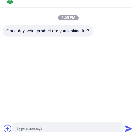
E-mail
tomas@smtmachine-parts.com
5:05 PM
Adresse
Good day, what product are you looking for?
D-526, Haye Science Park, 93# Weihe Road, parc industriel
de Suzhou Suzhou, Jiangsu, 215127, Chine
Politique de confidentialité
|
Plan du site
La Chine est bonne. Qualité Pièces de machine de SMT
Fournisseur. Copyright © 2017-2026 SMT PARTS SUPPLY LTD
Tout. Les droits sont réservés.