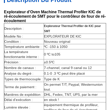
Explorateur d'Oven Machine Thermal Profiler KIC de
ré-écoulement de SMT pour le contrôleur de four de ré-
écoulement
Explorateur Thermal Profiler de KIC pour
Description :
SMT
Modèle No :
EXPLORATEUR DE KIC
Condition :
Nouveau original
Température ambiante :
ºC -150 à 1050
La température
0 ºC to105
fonctionnante interne :
Précision :
±0.5ºC
Nombre de canaux :
7-channel, canal 9 canal ou 12
Analyse du degré :
0.1-0 .3 ºC peut être placé
Types de thermocouple :
Type de K
On permet T/T, Paypal, Westernunion
Terme de paiement :
tout.
Manières de expédition :
DHL, Fedex, TNT, UPS, par la mer
Délai d'exécution :
en stock !
équipement thermique de profileur
,
Lumière élevée :
profileur de four de ré-écoulement