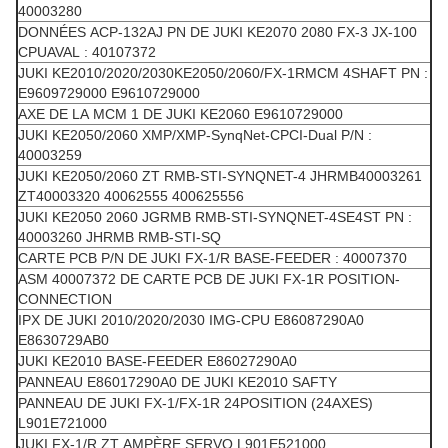
40003280
DONNÉES ACP-132AJ PN DE JUKI KE2070 2080 FX-3 JX-100
CPUAVAL : 40107372
JUKI KE2010/2020/2030KE2050/2060/FX-1RMCM 4SHAFT PN :
E9609729000 E9610729000
AXE DE LA MCM 1 DE JUKI KE2060 E9610729000
JUKI KE2050/2060 XMP/XMP-SynqNet-CPCI-Dual P/N :
40003259
JUKI KE2050/2060 ZT RMB-STI-SYNQNET-4 JHRMB40003261
ZT40003320 40062555 400625556
JUKI KE2050 2060 JGRMB RMB-STI-SYNQNET-4SE4ST PN :
40003260 JHRMB RMB-STI-SQ
CARTE PCB P/N DE JUKI FX-1/R BASE-FEEDER : 40007370
ASM 40007372 DE CARTE PCB DE JUKI FX-1R POSITION-
CONNECTION
IPX DE JUKI 2010/2020/2030 IMG-CPU E86087290A0
E8630729AB0
JUKI KE2010 BASE-FEEDER E86027290A0
PANNEAU E86017290A0 DE JUKI KE2010 SAFTY
PANNEAU DE JUKI FX-1/FX-1R 24POSITION (24AXES)
L901E721000
JUKI FX-1/R ZT AMPÈRE SERVO L901E521000