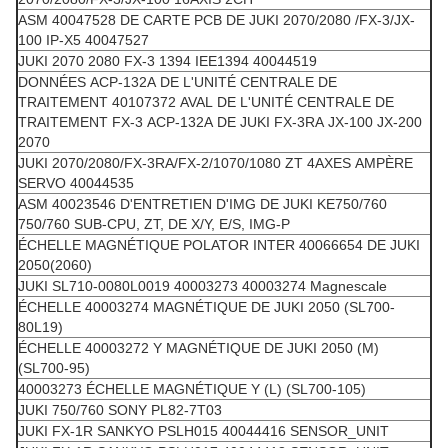
ASM 40047528 DE CARTE PCB DE JUKI 2070/2080 /FX-3/JX-
100 IP-X5 40047527
JUKI 2070 2080 FX-3 1394 IEE1394 40044519
DONNÉES ACP-132A DE L'UNITÉ CENTRALE DE
TRAITEMENT 40107372 AVAL DE L'UNITÉ CENTRALE DE
TRAITEMENT FX-3 ACP-132A DE JUKI FX-3RA JX-100 JX-200
2070
JUKI 2070/2080/FX-3RA/FX-2/1070/1080 ZT 4AXES AMPÈRE
SERVO 40044535
ASM 40023546 D'ENTRETIEN D'IMG DE JUKI KE750/760
750/760 SUB-CPU, ZT, DE X/Y, E/S, IMG-P
ÉCHELLE MAGNÉTIQUE POLATOR INTER 40066654 DE JUKI
2050(2060)
JUKI SL710-0080L0019 40003273 40003274 Magnescale
ÉCHELLE 40003274 MAGNÉTIQUE DE JUKI 2050 (SL700-
80L19)
ÉCHELLE 40003272 Y MAGNÉTIQUE DE JUKI 2050 (M)
(SL700-95)
40003273 ÉCHELLE MAGNÉTIQUE Y (L) (SL700-105)
JUKI 750/760 SONY PL82-7T03
JUKI FX-1R SANKYO PSLH015 40044416 SENSOR_UNIT