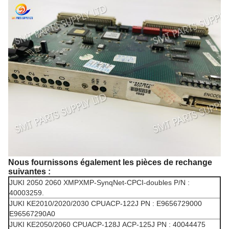
Nous fournissons également les pièces de rechange
suivantes :
JUKI 2050 2060 XMPXMP-SynqNet-CPCI-doubles P/N :
40003259.
JUKI KE2010/2020/2030 CPUACP-122J PN : E9656729000
E96567290A0
JUKI KE2050/2060 CPUACP-128J ACP-125J PN : 40044475