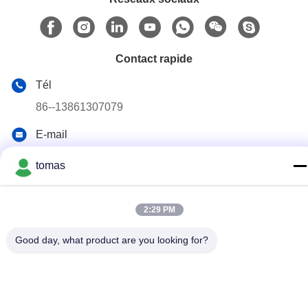
Contact rapide
Tél
86--13861307079
E-mail
tomas@smtmachine-parts.com
tomas
Adresse
D-526, Haye Science Park, 93# Weihe Road, parc industriel
de Suzhou Suzhou, Jiangsu, 215127, Chine
2:29 PM
Good day, what product are you looking for?
Politique de confidentialité
|
Plan du site
La Chine est bonne. Qualité Pièces de machine de SMT
Fournisseur. Copyright © 2017-2026 SMT PARTS SUPPLY LTD