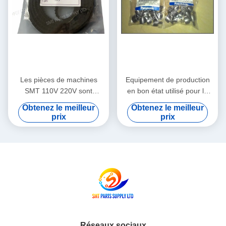
Les pièces de machines
Equipement de production
SMT 110V 220V sont
en bon état utilisé pour la
expédiées par avion, Service
réparation, conçu pour une
Obtenez le meilleur
Obtenez le meilleur
d'enseignement sur le
précision et des
prix
prix
terrain intégré prenant en
performances constantes
charge les processus
dans les lignes de
avancés de fabrication de
production
PCB
Réseaux sociaux