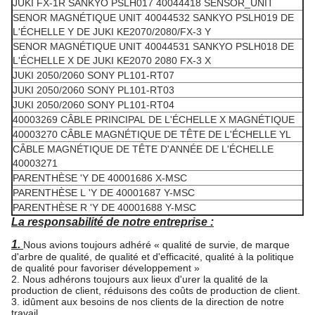
JUKI FX-1R SANKYO PSLH017 40044418 SENSOR_UNIT
SENOR MAGNÉTIQUE UNIT 40044532 SANKYO PSLH019 DE
L'ÉCHELLE Y DE JUKI KE2070/2080/FX-3 Y
SENOR MAGNÉTIQUE UNIT 40044531 SANKYO PSLH018 DE
L'ÉCHELLE X DE JUKI KE2070 2080 FX-3 X
JUKI 2050/2060 SONY PL101-RT07
JUKI 2050/2060 SONY PL101-RT03
JUKI 2050/2060 SONY PL101-RT04
40003269 CÂBLE PRINCIPAL DE L'ÉCHELLE X MAGNÉTIQUE
40003270 CÂBLE MAGNÉTIQUE DE TÊTE DE L'ÉCHELLE YL
CÂBLE MAGNÉTIQUE DE TÊTE D'ANNÉE DE L'ÉCHELLE
40003271
PARENTHÈSE 'Y DE 40001686 X-MSC
PARENTHÈSE L 'Y DE 40001687 Y-MSC
PARENTHÈSE R 'Y DE 40001688 Y-MSC
La responsabilité de notre entreprise :
1.
Nous avions toujours adhéré « qualité de survie, de marque
d'arbre de qualité, de qualité et d'efficacité, qualité à la politique
de qualité pour favoriser développement »
2. Nous adhérons toujours aux lieux d'urer la qualité de la
production de client, réduisons des coûts de production de client.
3. idûment aux besoins de nos clients de la direction de notre
travail.