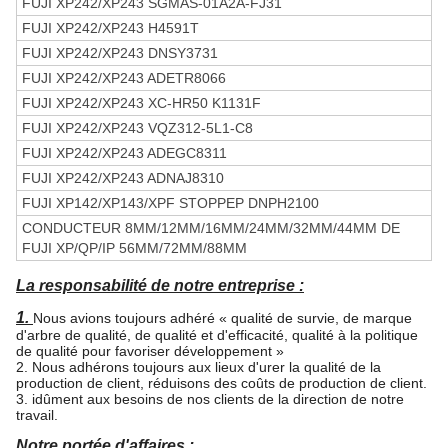
FUJI XP242/XP243 SGMAS-01A2A-FJ31
FUJI XP242/XP243 H4591T
FUJI XP242/XP243 DNSY3731
FUJI XP242/XP243 ADETR8066
FUJI XP242/XP243 XC-HR50 K1131F
FUJI XP242/XP243 VQZ312-5L1-C8
FUJI XP242/XP243 ADEGC8311
FUJI XP242/XP243 ADNAJ8310
FUJI XP142/XP143/XPF STOPPEP DNPH2100
CONDUCTEUR 8MM/12MM/16MM/24MM/32MM/44MM DE
FUJI XP/QP/IP 56MM/72MM/88MM
La responsabilité de notre entreprise :
1.
Nous avions toujours adhéré « qualité de survie, de marque
d'arbre de qualité, de qualité et d'efficacité, qualité à la politique
de qualité pour favoriser développement »
2. Nous adhérons toujours aux lieux d'urer la qualité de la
production de client, réduisons des coûts de production de client.
3. idûment aux besoins de nos clients de la direction de notre
travail.
Notre portée d'affaires :