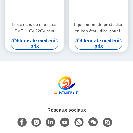
Les pièces de machines
Equipement de production
SMT 110V 220V sont
en bon état utilisé pour la
expédiées par avion, Service
réparation, conçu pour une
Obtenez le meilleur
Obtenez le meilleur
d'enseignement sur le
précision et des
prix
prix
terrain intégré prenant en
performances constantes
charge les processus
dans les lignes de
avancés de fabrication de
production
PCB
Réseaux sociaux