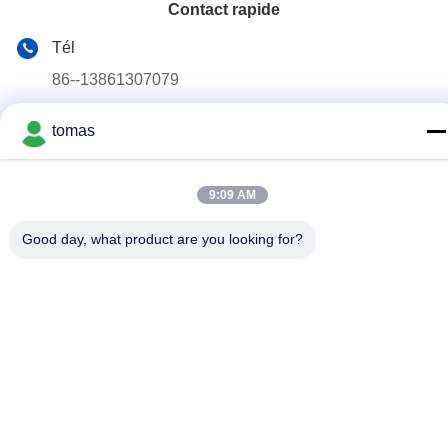
Contact rapide
Tél
86--13861307079
E-mail
tomas
tomas@smtmachine-parts.com
Adresse
9:09 AM
D-526, Haye Science Park, 93# Weihe Road, parc industriel
de Suzhou Suzhou, Jiangsu, 215127, Chine
Good day, what product are you looking for?
Politique de confidentialité
|
Plan du site
La Chine est bonne. Qualité Pièces de machine de SMT
Fournisseur. Copyright © 2017-2026 SMT PARTS SUPPLY LTD
Tout. Les droits sont réservés.