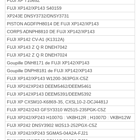
FUJI XP T1065Z
FUJI XP142/XP143 S40159
XP243E DNSY3732/DNSY3731
PISTON AGDFPH8014 DE FUJI XP142/XP143
CORPS ADNPH8810 DE FUJI XP142/XP143
FUJI XP142 CV-A1 (K1312A)
FUJI XP143 Z Q R DNEH7042
FUJI XP142 Z Q R DNEH7024
Goupille DNH8171 de FUJI XP142/XP143
Goupille DNPH8181 de FUJI XP142/XP143
FUJI XP142/XP143 W1200-363PGX-C5Z
FUJI XP242XP243 DEEM5462/DEEM5461
FUJI XP142XP143 DEEM5391/DEEM5392
FUJI XP CXSM10-K6869-35, CXSL10-2-DCJ4481J
FUJI XP242/243 GFSY3310 W2515-235PGK-C5Z
FUJI XP242/XP243 H1007G
: VKBH12R ; H1007D : VKBH12W
FUJI XP242 DNSY3902 W2513-252PGX-C5Z
FUJI XP242/XP243 SGMAS-04A2A-FJ21