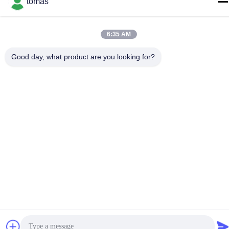
tomas
Adresse
D-526, Haye Science Park, 93# Weihe Road, parc industriel
de Suzhou Suzhou, Jiangsu, 215127, Chine
6:35 AM
Good day, what product are you looking for?
Politique de confidentialité
|
Plan du site
La Chine est bonne. Qualité Pièces de machine de SMT
Fournisseur. Copyright © 2017-2026 SMT PARTS SUPPLY LTD
Tout. Les droits sont réservés.