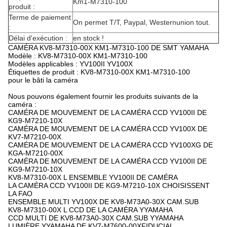
Km1-M7310-100
produit :
Terme de paiement
On permet T/T, Paypal, Westernunion tout.
:
Délai d'exécution :
en stock !
CAMÉRA KV8-M7310-00X KM1-M7310-100 DE SMT YAMAHA
Modèle : KV8-M7310-00X KM1-M7310-100
Modèles applicables : YV100II YV100X
Étiquettes de produit : KV8-M7310-00X KM1-M7310-100
pour le bâti la caméra
Nous pouvons également fournir les produits suivants de la
caméra :
CAMÉRA DE MOUVEMENT DE LA CAMÉRA CCD YV100II DE
KG9-M7210-10X
CAMÉRA DE MOUVEMENT DE LA CAMÉRA CCD YV100X DE
KV7-M7210-00X
CAMÉRA DE MOUVEMENT DE LA CAMÉRA CCD YV100XG DE
KGA-M7210-00X
CAMÉRA DE MOUVEMENT DE LA CAMÉRA CCD YV100II DE
KG9-M7210-10X
KV8-M7310-00X L ENSEMBLE YV100II DE CAMÉRA
LA CAMÉRA CCD YV100II DE KG9-M7210-10X CHOISISSENT
LA FAO
ENSEMBLE MULTI YV100X DE KV8-M73A0-30X CAM.SUB
KV8-M7310-00X L CCD DE LA CAMÉRA YYAMAHA
CCD MULTI DE KV8-M73A0-30X CAM.SUB YYAMAHA
LUMIÈRE YYAMAHA DE KV7-M7600-00XFIDUCIAL