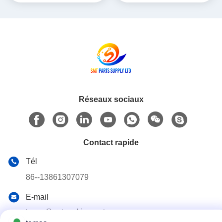
CM402 CM602 NPM 8mm /
12mm / 16mm
Réseaux sociaux
Contact rapide
Tél
86--13861307079
E-mail
tomas@smtmachine-parts.com