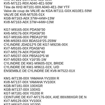
KV5-M7121-R0X A040-4E1-50W
Tête de KH2-M7101-00X A040-4E1-3W YTF
Valve de coup de VALVE de KGA-M7111-G0X A010E1-59W
VALVE DE KV8-M7535-01X
KGB-M7163-A0X 37W+44W+13W
KV8-M7163-A0X 37W+44W+13W
KG7-M9165-00X PDAS6*30
KH5-M9176-00X PDAS6*30
KG7-M9166-00X PBDA10*30
K98-M9283-00X BDAS16*25-259W
CYLINDRE JDAD12*5 DE KG7-M9236-00X
KV7-M9165-00X PDAS6*40
KV7-M9179-A0X PDAS6*40
KV7-M9237-00X PBSA10*5-W
KV7-M9283-00X Y16*35-1W
CYLINDRE DE KM1-M9605-02X, BRIDE
CYLINDRE DE KM1-M9611-02X, U/D
ENSEMBLE DE CYLINDRE DE KV8-M7522-01X
KM1-M7138-00X YAMAHA YV100II R
KV8-M7137-00X YAMAHA YV100X
KGB-M7181-00X 100XGR
KGB-M7137-00X 100XG
KGT-M7181-00X YG200 R
CEINTURE DE KV7-M7176-00X, AXE 88X/88XGR DE N
KV7-M9129-00X YV100X
KGT-M916T-0XX YG200