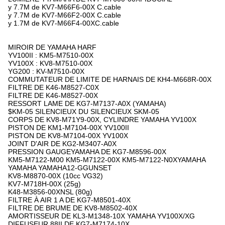
y 7.7M de KV7-M66F6-00X C.cable
y 7.7M de KV7-M66F2-00X C.cable
y 1.7M de KV7-M66F4-00XC.cable
MIROIR DE YAMAHA HARF
YV100II : KM5-M7510-00X
YV100X : KV8-M7510-00X
YG200 : KV-M7510-00X
COMMUTATEUR DE LIMITE DE HARNAIS DE KH4-M668R-00X
FILTRE DE K46-M8527-C0X
FILTRE DE K46-M8527-00X
RESSORT LAME DE KG7-M7137-A0X (YAMAHA)
$KM-05 SILENCIEUX DU SILENCIEUX SKM-05
CORPS DE KV8-M71Y9-00X, CYLINDRE YAMAHA YV100X
PISTON DE KM1-M7104-00X YV100II
PISTON DE KV8-M7104-00X YV100X
JOINT D'AIR DE KG2-M3407-A0X
PRESSION GAUGEYAMAHA DE KG7-M8596-00X
KM5-M7122-M00 KM5-M7122-00X KM5-M7122-N0XYAMAHA
YAMAHA YAMAHA12-GGUNSET
KV8-M8870-00X (10cc VG32)
KV7-M718H-00X (25g)
K48-M3856-00XNSL (80g)
FILTRE À AIR 1 A DE KG7-M8501-40X
FILTRE DE BRUME DE KV8-M8502-40X
AMORTISSEUR DE KL3-M1348-10X YAMAHA YV100X/XG
DIFFUSEUR 88II DE KG7-M7174-10X