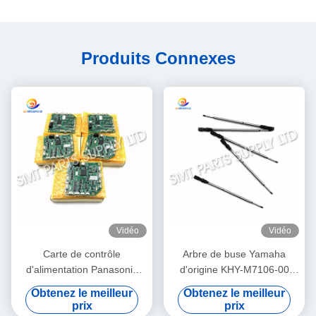
Produits Connexes
Vidéo
Vidéo
Carte de contrôle
Arbre de buse Yamaha
d'alimentation Panasonic
d'origine KHY-M7106-00
N610032084AA /
pour machine de placement
Obtenez le meilleur
Obtenez le meilleur
KXF0DWTHA00 (MC12CX-
et de dépose SMT YS12 /
prix
prix
5) – Pour alimentateurs
YS24 / YG12F