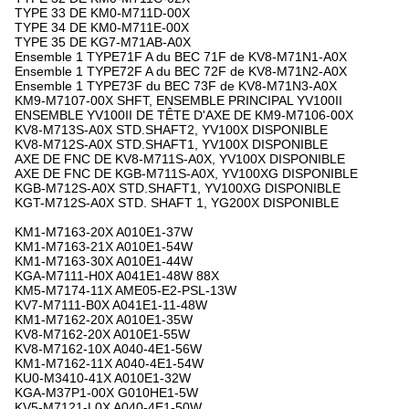
TYPE 33 DE KM0-M711D-00X
TYPE 34 DE KM0-M711E-00X
TYPE 35 DE KG7-M71AB-A0X
Ensemble 1 TYPE71F A du BEC 71F de KV8-M71N1-A0X
Ensemble 1 TYPE72F A du BEC 72F de KV8-M71N2-A0X
Ensemble 1 TYPE73F du BEC 73F de KV8-M71N3-A0X
KM9-M7107-00X SHFT, ENSEMBLE PRINCIPAL YV100II
ENSEMBLE YV100II DE TÊTE D'AXE DE KM9-M7106-00X
KV8-M713S-A0X STD.SHAFT2, YV100X DISPONIBLE
KV8-M712S-A0X STD.SHAFT1, YV100X DISPONIBLE
AXE DE FNC DE KV8-M711S-A0X, YV100X DISPONIBLE
AXE DE FNC DE KGB-M711S-A0X, YV100XG DISPONIBLE
KGB-M712S-A0X STD.SHAFT1, YV100XG DISPONIBLE
KGT-M712S-A0X STD. SHAFT 1, YG200X DISPONIBLE
KM1-M7163-20X A010E1-37W
KM1-M7163-21X A010E1-54W
KM1-M7163-30X A010E1-44W
KGA-M7111-H0X A041E1-48W 88X
KM5-M7174-11X AME05-E2-PSL-13W
KV7-M7111-B0X A041E1-11-48W
KM1-M7162-20X A010E1-35W
KV8-M7162-20X A010E1-55W
KV8-M7162-10X A040-4E1-56W
KM1-M7162-11X A040-4E1-54W
KU0-M3410-41X A010E1-32W
KGA-M37P1-00X G010HE1-5W
KV5-M7121-L0X A040-4E1-50W