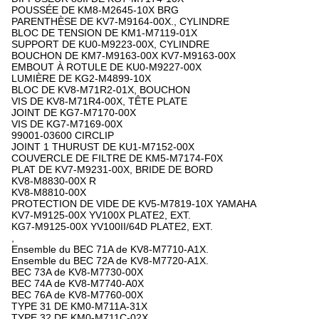
POUSSÉE DE KM8-M2645-10X BRG
PARENTHÈSE DE KV7-M9164-00X., CYLINDRE
BLOC DE TENSION DE KM1-M7119-01X
SUPPORT DE KU0-M9223-00X, CYLINDRE
BOUCHON DE KM7-M9163-00X KV7-M9163-00X
EMBOUT À ROTULE DE KU0-M9227-00X
LUMIÈRE DE KG2-M4899-10X
BLOC DE KV8-M71R2-01X, BOUCHON
VIS DE KV8-M71R4-00X, TÊTE PLATE
JOINT DE KG7-M7170-00X
VIS DE KG7-M7169-00X
99001-03600 CIRCLIP
JOINT 1 THURUST DE KU1-M7152-00X
COUVERCLE DE FILTRE DE KM5-M7174-F0X
PLAT DE KV7-M9231-00X, BRIDE DE BORD
KV8-M8830-00X R
KV8-M8810-00X
PROTECTION DE VIDE DE KV5-M7819-10X YAMAHA
KV7-M9125-00X YV100X PLATE2, EXT.
KG7-M9125-00X YV100II/64D PLATE2, EXT.
,
Ensemble du BEC 71A de KV8-M7710-A1X.
Ensemble du BEC 72A de KV8-M7720-A1X.
BEC 73A de KV8-M7730-00X
BEC 74A de KV8-M7740-A0X
BEC 76A de KV8-M7760-00X
TYPE 31 DE KM0-M711A-31X
TYPE 32 DE KM0-M711C-02X