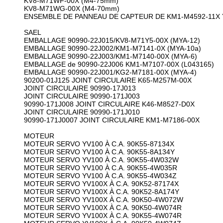
KV8-M71WF-00X (M4-75mm)
KV8-M71WG-00X (M4-70mm)
ENSEMBLE DE PANNEAU DE CAPTEUR DE KM1-M4592-11X
SAEL
EMBALLAGE 90990-22J015/KV8-M71Y5-00X (MYA-12)
EMBALLAGE 90990-22J002/KM1-M7141-0X (MYA-10a)
EMBALLAGE 90990-22J003/KM1-M7140-00X (MYA-6)
EMBALLAGE de 90990-22J006 KM1-M7107-00X (L043165)
EMBALLAGE 90990-22J001/KG2-M7181-00X (MYA-4)
90200-01J125 JOINT CIRCULAIRE K65-M257M-00X
JOINT CIRCULAIRE 90990-17J013
JOINT CIRCULAIRE 90990-171J003
90990-171J008 JOINT CIRCULAIRE K46-M8527-D0X
JOINT CIRCULAIRE 90990-171J010
90990-171J0007 JOINT CIRCULAIRE KM1-M7186-00X
MOTEUR
MOTEUR SERVO YV100 À C.A. 90K55-87134X
MOTEUR SERVO YV100 À C.A. 90K55-8A134Y
MOTEUR SERVO YV100 À C.A. 90K55-4W032W
MOTEUR SERVO YV100 À C.A. 90K55-4W035R
MOTEUR SERVO YV100 À C.A. 90K55-4W034Z
MOTEUR SERVO YV100X À C.A. 90K52-87174X
MOTEUR SERVO YV100X À C.A. 90K52-8A174Y
MOTEUR SERVO YV100X À C.A. 90K50-4W072W
MOTEUR SERVO YV100X À C.A. 90K50-4W074R
MOTEUR SERVO YV100X À C.A. 90K55-4W074R