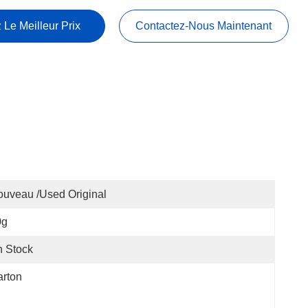
 Le Meilleur Prix
Contactez-Nous Maintenant
uveau /used Original
0g
 Stock
rton