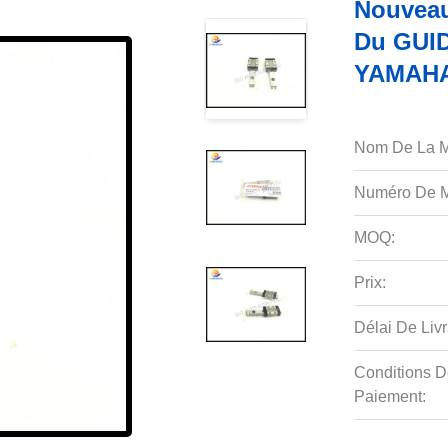
Nouveau
Du GUI
YAMAHA
Nom De La M
Numéro De M
MOQ:
Prix:
Délai De Livr
Conditions D
Paiement: