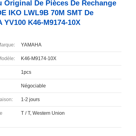
 Original De Pièces De Rechange
DE IKO LWL9B 70M SMT De
 YV100 K46-M9174-10X
arque:
YAMAHA
odèle:
K46-M9174-10X
1pcs
Négociable
aison:
1-2 jours
e
T / T, Western Union