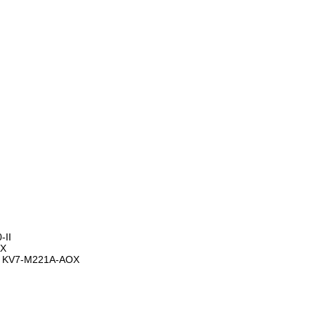
II
0X
 KV7-M221A-AOX