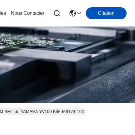
les
Nous Contacter
Citation
 70M SMT de YAMAHA YV100 K46-M9174-10X