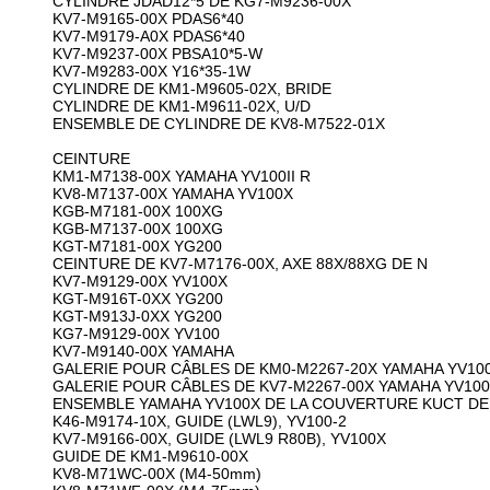
CYLINDRE JDAD12*5 DE KG7-M9236-00X
KV7-M9165-00X PDAS6*40
KV7-M9179-A0X PDAS6*40
KV7-M9237-00X PBSA10*5-W
KV7-M9283-00X Y16*35-1W
CYLINDRE DE KM1-M9605-02X, BRIDE
CYLINDRE DE KM1-M9611-02X, U/D
ENSEMBLE DE CYLINDRE DE KV8-M7522-01X
CEINTURE
KM1-M7138-00X YAMAHA YV100II R
KV8-M7137-00X YAMAHA YV100X
KGB-M7181-00X 100XG
KGB-M7137-00X 100XG
KGT-M7181-00X YG200
CEINTURE DE KV7-M7176-00X, AXE 88X/88XG DE N
KV7-M9129-00X YV100X
KGT-M916T-0XX YG200
KGT-M913J-0XX YG200
KG7-M9129-00X YV100
KV7-M9140-00X YAMAHA
GALERIE POUR CÂBLES DE KM0-M2267-20X YAMAHA YV100-
GALERIE POUR CÂBLES DE KV7-M2267-00X YAMAHA YV10
ENSEMBLE YAMAHA YV100X DE LA COUVERTURE KUCT DE
K46-M9174-10X, GUIDE (LWL9), YV100-2
KV7-M9166-00X, GUIDE (LWL9 R80B), YV100X
GUIDE DE KM1-M9610-00X
KV8-M71WC-00X (M4-50mm)