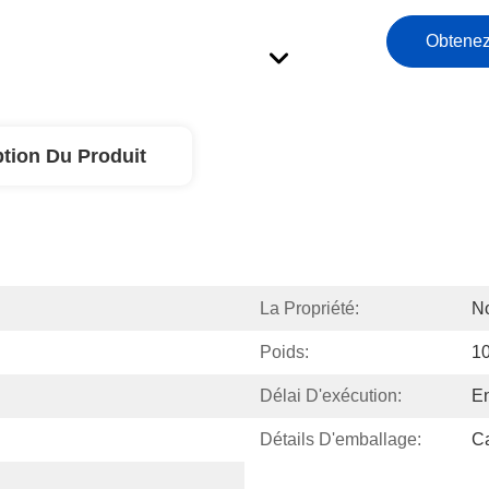
Obtenez
ption Du Produit
La Propriété:
No
Poids:
1
Délai D'exécution:
En
Détails D'emballage:
Ca