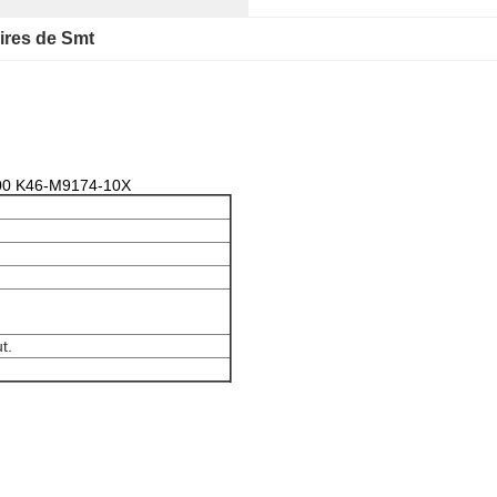
ires de Smt
00 K46-M9174-10X
t.