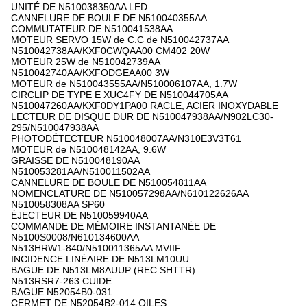
UNITÉ DE N510038350AA LED
CANNELURE DE BOULE DE N510040355AA
COMMUTATEUR DE N510041538AA
MOTEUR SERVO 15W de C.C de N510042737AA
N510042738AA/KXF0CWQAA00 CM402 20W
MOTEUR 25W de N510042739AA
N510042740AA/KXFODGEAA00 3W
MOTEUR de N510043555AA/N510006107AA, 1.7W
CIRCLIP DE TYPE E XUC4FY DE N510044705AA
N510047260AA/KXF0DY1PA00 RACLE, ACIER INOXYDABLE
LECTEUR DE DISQUE DUR DE N510047938AA/N902LC30-
295/N510047938AA
PHOTODÉTECTEUR N510048007AA/N310E3V3T61
MOTEUR de N510048142AA, 9.6W
GRAISSE DE N510048190AA
N510053281AA/N510011502AA
CANNELURE DE BOULE DE N510054811AA
NOMENCLATURE DE N510057298AA/N610122626AA
N510058308AA SP60
ÉJECTEUR DE N510059940AA
COMMANDE DE MÉMOIRE INSTANTANÉE DE
N5100S0008/N610134600AA
N513HRW1-840/N510011365AA MVIIF
INCIDENCE LINÉAIRE DE N513LM10UU
BAGUE DE N513LM8AUUP (REC SHTTR)
N513RSR7-263 CUIDE
BAGUE N52054B0-031
CERMET DE N52054B2-014 OILES