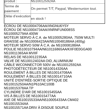
produit :
N510012592AA
Terme de
On permet T/T, Paypal, Westernunion tout.
paiement :
Délai d'exécution
en stock !
:
ÉCROU DE N510004706AA/XNGNU6YSY
ÉCROU DE N510004734AA/XNRNFUN008SS
N510005279AA 400W
MOTEUR SERVO À C.A. de N510005280AA, 750W MULTI
GRAISSE de N510006423AA/N510048188AA (400g)
MOTEUR SERVO 50W À C.A. de N510008188AA
POULIE N510010794AA/N610116865AA/KXF0E0GGA00
N510011365AA MVIIF
RELAIS DE N510012235AA
VALVE DE N510012402AA OID, ALUMINIUM
CÂBLE W/CONNECTOR 500V de N510012592AA
PHOTODÉTECTEUR DE N510014326AA
ROULEMENT À BILLES DE N510014708AA
ROULEMENT À BILLES DE N510014710AA
UNITÉ D'ENTRÉE-SORTIE OPTIQUE DE
N510015250AA/N1P610AC100B
N510015378AA TP
CYLINDRE D'AIR DE N510015455AA
VIS À BILLES DE N510015477AA
AXE DE N510015533AA/N510005433AA CM402
N510015534AA
N510015571AA DRIV À DISQUE SOUPLE