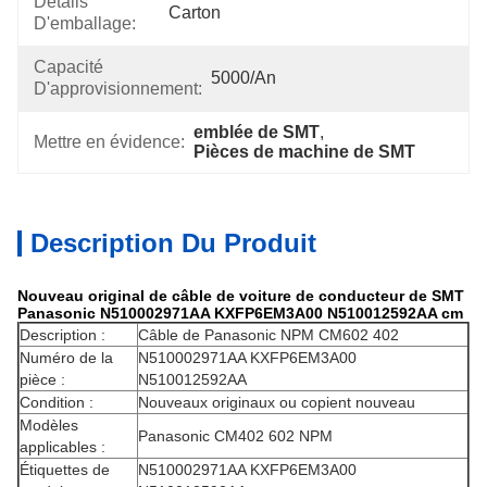
Détails
Carton
D'emballage:
Capacité
5000/An
D'approvisionnement:
emblée de SMT
, 
Mettre en évidence:
Pièces de machine de SMT
Description Du Produit
Nouveau original de câble de voiture de conducteur de SMT
Panasonic N510002971AA KXFP6EM3A00 N510012592AA cm
Description :
Câble de Panasonic NPM CM602 402
Numéro de la
N510002971AA KXFP6EM3A00
pièce :
N510012592AA
Condition :
Nouveaux originaux ou copient nouveau
Modèles
Panasonic CM402 602 NPM
applicables :
Étiquettes de
N510002971AA KXFP6EM3A00