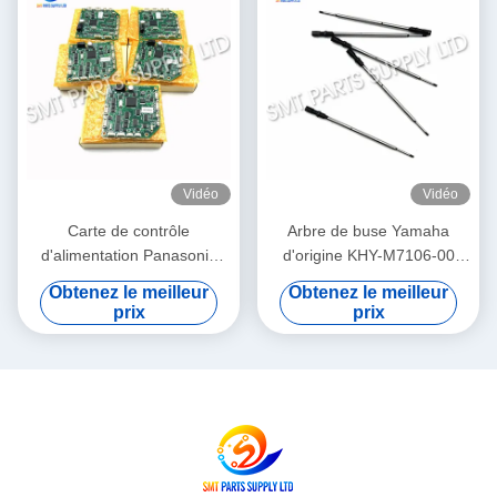
Vidéo
Vidéo
Carte de contrôle
Arbre de buse Yamaha
d'alimentation Panasonic
d'origine KHY-M7106-00
N610032084AA /
pour machine de placement
Obtenez le meilleur
Obtenez le meilleur
KXF0DWTHA00 (MC12CX-
et de dépose SMT YS12 /
prix
prix
5) – Pour alimentateurs
YS24 / YG12F
CM402 CM602 NPM 8mm /
12mm / 16mm