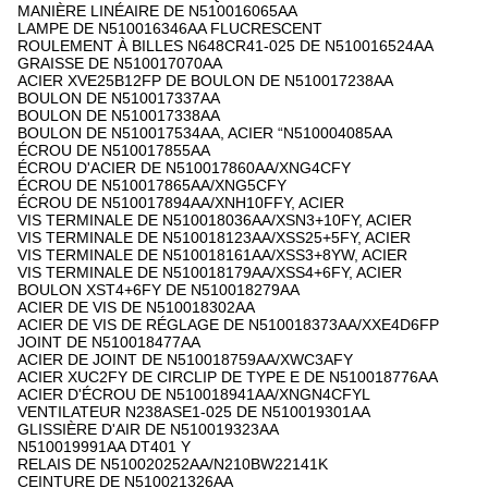
MANIÈRE LINÉAIRE DE N510016065AA
LAMPE DE N510016346AA FLUCRESCENT
ROULEMENT À BILLES N648CR41-025 DE N510016524AA
GRAISSE DE N510017070AA
ACIER XVE25B12FP DE BOULON DE N510017238AA
BOULON DE N510017337AA
BOULON DE N510017338AA
BOULON DE N510017534AA, ACIER “N510004085AA
ÉCROU DE N510017855AA
ÉCROU D'ACIER DE N510017860AA/XNG4CFY
ÉCROU DE N510017865AA/XNG5CFY
ÉCROU DE N510017894AA/XNH10FFY, ACIER
VIS TERMINALE DE N510018036AA/XSN3+10FY, ACIER
VIS TERMINALE DE N510018123AA/XSS25+5FY, ACIER
VIS TERMINALE DE N510018161AA/XSS3+8YW, ACIER
VIS TERMINALE DE N510018179AA/XSS4+6FY, ACIER
BOULON XST4+6FY DE N510018279AA
ACIER DE VIS DE N510018302AA
ACIER DE VIS DE RÉGLAGE DE N510018373AA/XXE4D6FP
JOINT DE N510018477AA
ACIER DE JOINT DE N510018759AA/XWC3AFY
ACIER XUC2FY DE CIRCLIP DE TYPE E DE N510018776AA
ACIER D'ÉCROU DE N510018941AA/XNGN4CFYL
VENTILATEUR N238ASE1-025 DE N510019301AA
GLISSIÈRE D'AIR DE N510019323AA
N510019991AA DT401 Y
RELAIS DE N510020252AA/N210BW22141K
CEINTURE DE N510021326AA