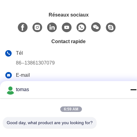
Réseaux sociaux
Contact rapide
Tél
86--13861307079
E-mail
tomas@smtmachine-parts.com
tomas
Adresse
D-526, Haye Science Park, 93# Weihe Road, parc industriel
de Suzhou Suzhou, Jiangsu, 215127, Chine
6:59 AM
Good day, what product are you looking for?
Politique de confidentialité
|
Plan du site