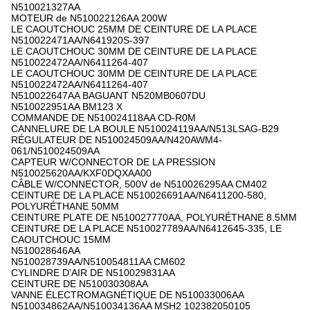
N510021327AA
MOTEUR de N510022126AA 200W
LE CAOUTCHOUC 25MM DE CEINTURE DE LA PLACE
N510022471AA/N641920S-397
LE CAOUTCHOUC 30MM DE CEINTURE DE LA PLACE
N510022472AA/N6411264-407
LE CAOUTCHOUC 30MM DE CEINTURE DE LA PLACE
N510022472AA/N6411264-407
N510022647AA BAGUANT N520MB0607DU
N510022951AA BM123 X
COMMANDE DE N510024118AA CD-R0M
CANNELURE DE LA BOULE N510024119AA/N513LSAG-B29
RÉGULATEUR DE N510024509AA/N420AWM4-
061/N510024509AA
CAPTEUR W/CONNECTOR DE LA PRESSION
N510025620AA/KXF0DQXAA00
CÂBLE W/CONNECTOR, 500V de N510026295AA CM402
CEINTURE DE LA PLACE N510026691AA/N6411200-580,
POLYURÉTHANE 50MM
CEINTURE PLATE DE N510027770AA, POLYURÉTHANE 8.5MM
CEINTURE DE LA PLACE N510027789AA/N6412645-335, LE
CAOUTCHOUC 15MM
N510028646AA
N510028739AA/N510054811AA CM602
CYLINDRE D'AIR DE N510029831AA
CEINTURE DE N510030308AA
VANNE ÉLECTROMAGNÉTIQUE DE N510033006AA
N510034862AA/N510034136AA MSH2 102382050105