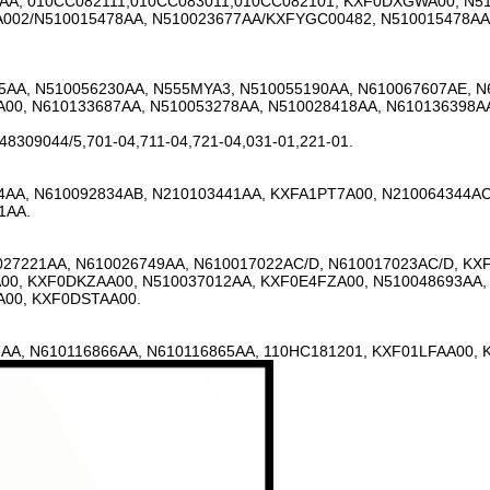
AA, 010CC082111,010CC083011,010CC082101, KXF0DXGWA00, N51
002/N510015478AA, N510023677AA/KXFYGC00482, N510015478AA
5AA, N510056230AA, N555MYA3, N510055190AA, N610067607AE, N
00, N610133687AA, N510053278AA, N510028418AA, N610136398A
8309044/5,701-04,711-04,721-04,031-01,221-01.
4AA, N610092834AB, N210103441AA, KXFA1PT7A00, N210064344AC
1AA.
27221AA, N610026749AA, N610017022AC/D, N610017023AC/D, K
00, KXF0DKZAA00, N510037012AA, KXF0E4FZA00, N510048693AA, 
A00, KXF0DSTAA00.
A, N610116866AA, N610116865AA, 110HC181201, KXF01LFAA00, 