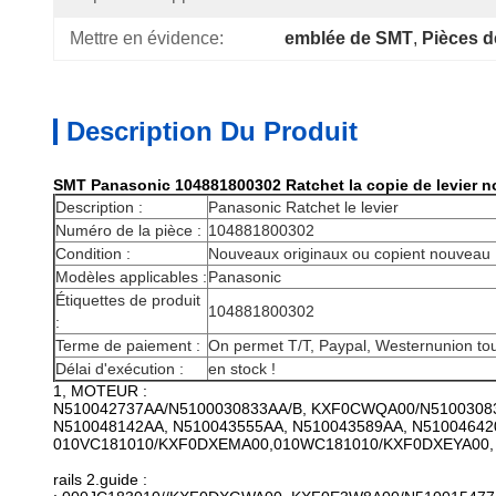
Mettre en évidence:
emblée de SMT
, 
Pièces 
Description Du Produit
SMT Panasonic 104881800302 Ratchet la copie de levier n
Description :
Panasonic Ratchet le levier
Numéro de la pièce :
104881800302
Condition :
Nouveaux originaux ou copient nouveau
Modèles applicables :
Panasonic
Étiquettes de produit
104881800302
:
Terme de paiement :
On permet T/T, Paypal, Westernunion tou
Délai d'exécution :
en stock !
1, MOTEUR :
N510042737AA/N5100030833AA/B, KXF0CWQA00/N5100308
N510048142AA, N510043555AA, N510043589AA, N51004642
010VC181010/KXF0DXEMA00,010WC181010/KXF0DXEYA00, 
rails 2.guide :