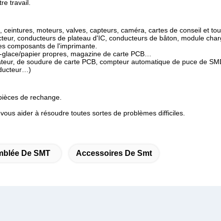
re travail.
, ceintures, moteurs, valves, capteurs, caméra, cartes de conseil et t
cteur, conducteurs de plateau d'IC, conducteurs de bâton, module cha
tres composants de l'imprimante.
uie-glace/papier propres, magazine de carte PCB…
teur, de soudure de carte PCB, compteur automatique de puce de SM
nducteur…)
 pièces de rechange.
vous aider à résoudre toutes sortes de problèmes difficiles.
mblée De SMT
Accessoires De Smt