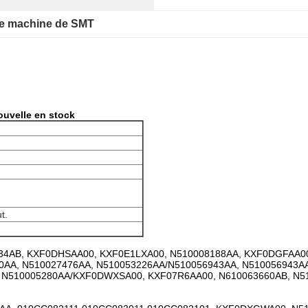
de machine de SMT
ouvelle en stock
t.
34AB, KXF0DHSAA00, KXF0E1LXA00, N510008188AA, KXF0DGFAA0
0AA, N510027476AA, N510053226AA/N510056943AA, N510056943A
N510005280AA/KXF0DWXSA00, KXF07R6AA00, N610063660AB, N5