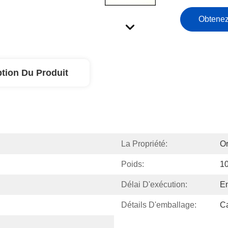
Obtenez
ption Du Produit
La Propriété:
Or
Poids:
1
Délai D'exécution:
En
Détails D'emballage:
Ca