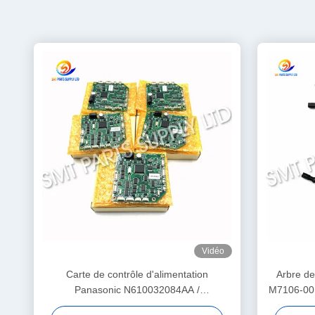
Vidéo
Carte de contrôle d'alimentation
Arbre de
Panasonic N610032084AA /
M7106-00 
KXF0DWTHA00 (MC12CX-5) – Pour
de dépo