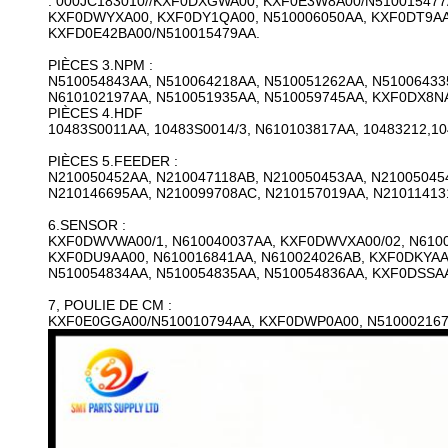
: 000JC183010//KXF0DXGWA00, KXF0E3W8A00/N510015477
KXF0DWYXA00, KXF0DY1QA00, N510006050AA, KXF0DT9AA
KXFD0E42BA00/N510015479AA.
PIÈCES 3.NPM :
N510054843AA, N510064218AA, N510051262AA, N51006433
N610102197AA, N510051935AA, N510059745AA, KXF0DX8NA
PIÈCES 4.HDF
10483S0011AA, 10483S0014/3, N610103817AA, 10483212,104
PIÈCES 5.FEEDER :
N210050452AA, N210047118AB, N210050453AA, N21005045
N210146695AA, N210099708AC, N210157019AA, N21011413
6.SENSOR :
KXF0DWVWA00/1, N610040037AA, KXF0DWVXA00/02, N6100
KXF0DU9AA00, N610016841AA, N610024026AB, KXF0DKYAA
N510054834AA, N510054835AA, N510054836AA, KXF0DSSA
7, POULIE DE CM :
KXF0E0GGA00/N510010794AA, KXF0DWP0A00, N510002167A