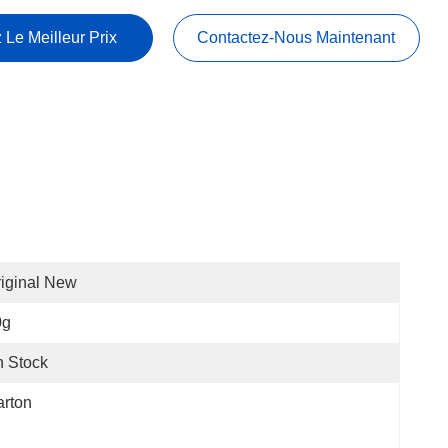
 Le Meilleur Prix
Contactez-Nous Maintenant
iginal New
0g
 Stock
rton