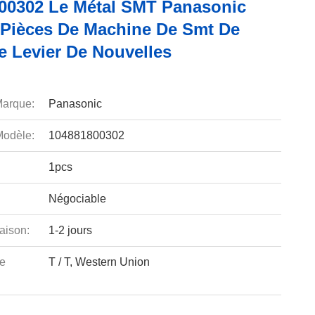
00302 Le Métal SMT Panasonic
 Pièces De Machine De Smt De
e Levier De Nouvelles
arque:
Panasonic
odèle:
104881800302
1pcs
Négociable
aison:
1-2 jours
e
T / T, Western Union