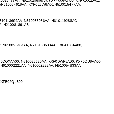
0015477AA, N510029898AA, KXFY006WA00, KXFK001LA01,
/N510054618AA, KXF0E3W8A00/N510015477AA,
610113699AA, N510035086AA, N610119286AC,
A, N210081891AB.
, N610025484AA, N210109639AA, KXFA1L0AA00,
XF0DQXAA00, N510025620AA, KXF0DWP5A00, KXF0DU8AA00,
N610002221AA, N610002222AA, N510054833AA,
KXFB02QLB00.