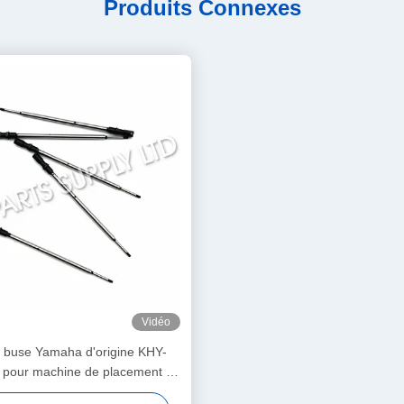
Produits Connexes
Vidéo
 buse Yamaha d'origine KHY-
pour machine de placement et
se SMT YS12 / YS24 / YG12F