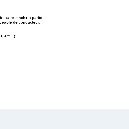
oute autre machine partie…
rgeable de conducteur,
D, etc…)