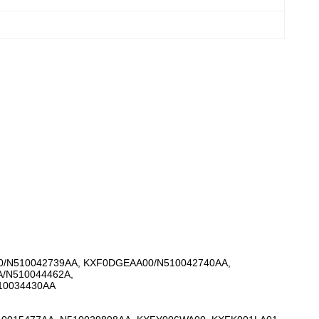
0/N510042739AA, KXF0DGEAA00/N510042740AA,
A/N510044462A,
10034430AA