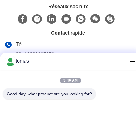
Réseaux sociaux
Contact rapide
Tél
86--13861307079
tomas
E-mail
tomas@smtmachine-parts.com
3:40 AM
Adresse
Good day, what product are you looking for?
D-526, Haye Science Park, 93# Weihe Road, parc industriel
de Suzhou Suzhou, Jiangsu, 215127, Chine
Politique de confidentialité
|
Plan du site
La Chine est bonne. Qualité Pièces de machine de SMT
Fournisseur. Copyright © 2017-2026 SMT PARTS SUPPLY LTD