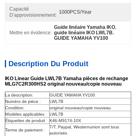
Capacité
1000PCS/Year
D'approvisionnement:
Guide linéaire Yamaha IKO
, 
Mettre en évidence:
guide linéaire IKO LWL7B
, 
GUIDE YAMAHA YV100
Description Du Produit
IKO Linear Guide LWL7B Yamaha pièces de rechange
MLG7C2R300HS2 original nouveau/copie nouveau
La description:
GUIDE YAMAHA YV100
Numéro de pièce :
LWL7B
Condition:
original nouveau/copie nouveau
Modèles applicables :
LWL7B
Étiquettes de produit :
K46-M9174-10X
T/T, Paypal, Westernunion sont tous
Terme de paiement :
autorisés.