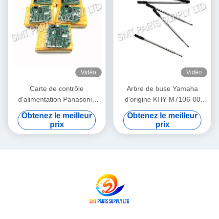
Vidéo
Vidéo
Carte de contrôle
Arbre de buse Yamaha
d'alimentation Panasonic
d'origine KHY-M7106-00
N610032084AA /
pour machine de placement
Obtenez le meilleur
Obtenez le meilleur
KXF0DWTHA00 (MC12CX-
et de dépose SMT YS12 /
prix
prix
5) – Pour alimentateurs
YS24 / YG12F
CM402 CM602 NPM 8mm /
12mm / 16mm