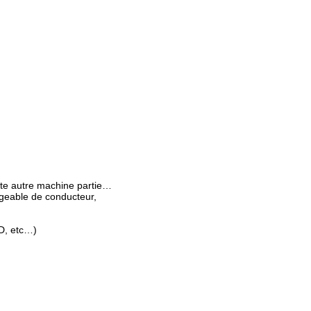
oute autre machine partie…
rgeable de conducteur,
D, etc…)