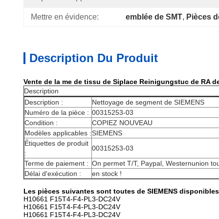
Mettre en évidence:
emblée de SMT
, 
Pièces 
Description Du Produit
Vente de la me de tissu de Siplace Reinigungstuc de RA
Description
Description :
Nettoyage de segment de SIEMENS
Numéro de la pièce :
00315253-03
Condition :
COPIEZ NOUVEAU
Modèles applicables :
SIEMENS
Étiquettes de produit
00315253-03
:
Terme de paiement :
On permet T/T, Paypal, Westernunion tou
Délai d'exécution :
en stock !
Les pièces suivantes sont toutes de SIEMENS disponibles
H10661 F15T4-F4-PL3-DC24V
H10661 F15T4-F4-PL3-DC24V
H10661 F15T4-F4-PL3-DC24V