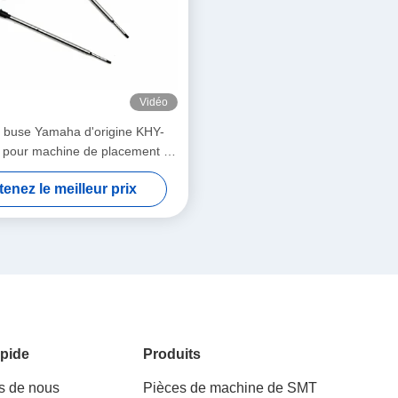
Vidéo
 buse Yamaha d'origine KHY-
pour machine de placement et
se SMT YS12 / YS24 / YG12F
enez le meilleur prix
pide
Produits
s de nous
Pièces de machine de SMT