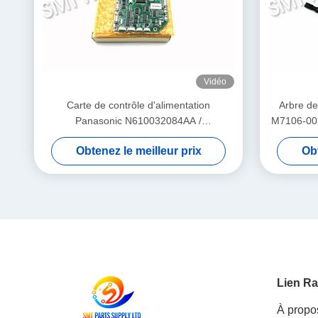
Vidéo
Carte de contrôle d'alimentation
Arbre de
Panasonic N610032084AA /
M7106-00 
KXF0DWTHA00 (MC12CX-5) – Pour
de dépo
Obtenez le meilleur prix
Obt
alimentateurs CM402 CM602 NPM 8mm /
12mm / 16mm
Lien Ra
À propo