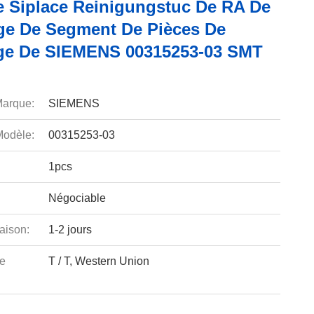
e Siplace Reinigungstuc De RA De
ge De Segment De Pièces De
e De SIEMENS 00315253-03 SMT
arque:
SIEMENS
odèle:
00315253-03
1pcs
Négociable
aison:
1-2 jours
e
T / T, Western Union