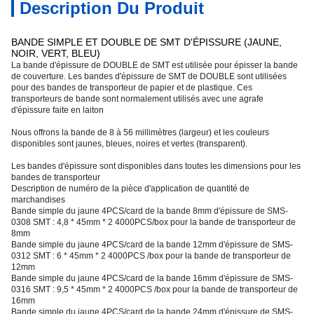
Description Du Produit
BANDE SIMPLE ET DOUBLE DE SMT D'ÉPISSURE (JAUNE,
NOIR, VERT, BLEU)
La bande d'épissure de DOUBLE de SMT est utilisée pour épisser la bande
de couverture. Les bandes d'épissure de SMT de DOUBLE sont utilisées
pour des bandes de transporteur de papier et de plastique. Ces
transporteurs de bande sont normalement utilisés avec une agrafe
d'épissure faite en laiton
Nous offrons la bande de 8 à 56 millimètres (largeur) et les couleurs
disponibles sont jaunes, bleues, noires et vertes (transparent).
Les bandes d'épissure sont disponibles dans toutes les dimensions pour les
bandes de transporteur
Description de numéro de la pièce d'application de quantité de
marchandises
Bande simple du jaune 4PCS/card de la bande 8mm d'épissure de SMS-
0308 SMT : 4,8 * 45mm * 2 4000PCS/box pour la bande de transporteur de
8mm
Bande simple du jaune 4PCS/card de la bande 12mm d'épissure de SMS-
0312 SMT : 6 * 45mm * 2 4000PCS /box pour la bande de transporteur de
12mm
Bande simple du jaune 4PCS/card de la bande 16mm d'épissure de SMS-
0316 SMT : 9,5 * 45mm * 2 4000PCS /box pour la bande de transporteur de
16mm
Bande simple du jaune 4PCS/card de la bande 24mm d'épissure de SMS-