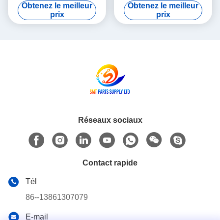
d'alimentation de machine
MOTOR 3W MULTI Theta-
Obtenez le meilleur
Obtenez le meilleur
de SMT Panasonic NPM
Motor P50BA2002BXS3C 3
prix
prix
HD Light Weight
Réseaux sociaux
Contact rapide
Tél
86--13861307079
E-mail