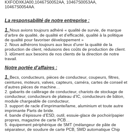
KXFODXKJA00,10467S0052AA, 10467S0053AA,
10467S0054AA.
La responsabilité de notre entreprise :
1.
Nous avions toujours adhéré « qualité de survie, de marque
d'arbre de qualité, de qualité et d'efficacité, qualité à la politique
de qualité pour favoriser développement »
2. Nous adhérons toujours aux lieux d'urer la qualité de la
production de client, réduisons des coûts de production de client.
3. idûment aux besoins de nos clients de la direction de notre
travail.
Notre portée d'affaires :
1.
Becs, conducteurs, pièces de conducteur, coupeurs, filtres,
ceintures, moteurs, valves, capteurs, caméra, cartes de conseil et
d'autres pièces de machine…
2. gabarits de calibrage de conducteur, chariots de stockage de
conducteur, conducteurs de plateau d'IC, conducteurs de bâton,
module chargeable de conducteur,
3. support de racle d'imprimante/lame, aluminium et toute autre
imprimante Parts de bride.
4. bande d'épissure d'ESD, outil, essuie-glace de pochoir/papier
propres, magazine de carte PCB…
5. équipement périphérique de SMT (mélangeur de pâte de
séparateur, de soudure de carte PCB, SMD automatique Chip