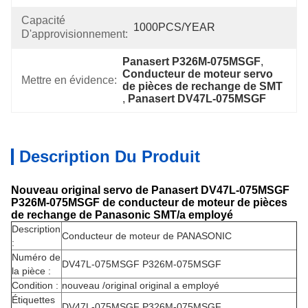
Capacité
1000PCS/YEAR
D'approvisionnement:
Panasert P326M-075MSGF
, 
Conducteur de moteur servo 
Mettre en évidence:
de pièces de rechange de SMT
, 
Panasert DV47L-075MSGF
Description Du Produit
Nouveau original servo de Panasert DV47L-075MSGF
P326M-075MSGF de conducteur de moteur de pièces
de rechange de Panasonic SMT/a employé
Description
Conducteur de moteur de PANASONIC
:
Numéro de
DV47L-075MSGF P326M-075MSGF
la pièce :
Condition :
nouveau /original original a employé
Étiquettes
DV47L-075MSGF P326M-075MSGF