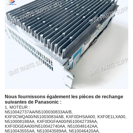
Nous fournissons également les pièces de rechange
suivantes de Panasonic :
1, MOTEUR :
N510042737AA/N5100030833AA/B,
KXF0CWQA00/N510030834AB, KXF0DHSAA00, KXF0E1LXA00,
N510008188AA, KXF0DGFAA00/N510042739AA,
KXF0DGEAA00/N510042740AA, N510048142AA,
N510043555AA, N510043589AA, N510046420AA,