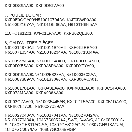
KXF0DSSAA00, KXF0DSTAA00.
7, POULIE DE CM :
KXF0E0GGA00/N510010794AA, KXF0DWP0A00,
N510002167AA, N610116866AA, N610116865AA,
110HC181201, KXF01LFAA00, KXFB02QLB00.
8, CM D'AUTRES PIÈCES :
N610014970AE, N610014970AE, KXF0E3RRA00,
N610071334AA, N210048234AA, N610071334AA,
N510054846AA, KXF0DT5AA00,1, KXF0DXTAS00,
KXF0DXESA00, KXF0A6PAA00, KXF0DXFYA00,
KXF0DKSAA00/N610025628AA, N510003602AA,
N610087389AA, N610133066AA, KXFB00VCA01,
N510061701AA, KXF0A3EAA00, KXFX03EJA00, KXF0CSTAA00,
KXF078MAA00, KXFX038AA00,
KXF02G7AA00, N510035445AB, KXF0DT5AA00, KXF0B1DAA00,
KXFB02E1A00, N510027039AA,
N510027040AA, N510027041AA, N510027042AA,
N510027043AA, 10467S0052AA, 5-VS, 6--VVS, 4/10468S0016-
S, 10807GH811AG-SA, 10807GH812AG-S, 10807GH813AG-M,
10807GC007/MG, 10807GC008/MGP,