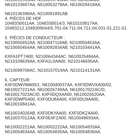
N610133687AA, N510053278AA, N510028418AA,
N610136398AA, N210081891AB.
4. PIÈCES DE HDF
10483S0011AA, 10483S0014/3, N610103817AA,
10483212,1048309044/5,701-04,711-04,721-04,031-01,221-01.
5. PIÈCES DE CONDUCTEUR :
N210050452AA, N210047118AB, N210050453AA,
N210050454AA, N610092834AB, N210103441AA,
KXFA1PT7A00, N210064344AC, N610025484AA,
N210109639AA, KXFA1L0AA00, N210146695AA,
N210099708AC, N210157019AA, N210114131AA.
6. CAPTEUR :
KXF0DWVWA00/1, N610040037AA, KXF0DWVXA00/02,
N610027221AA, N610026749AA, N610017022AC/D,
N610017023AC/D, KXF0DQXAA00, N510025620AA,
KXF0DWP5A00, KXF0DU8AA00, KXF0DU9AA00,
N610016841AA,
N610024026AB, KXF0DKYAA00, KXF0DKZAA00,
N510037012AA, KXF0E4FZA00, N510048693AA,
N610002221AA, N610002222AA, N510054833AA,
N510054834AA, N510054835AA, N510054836AA,