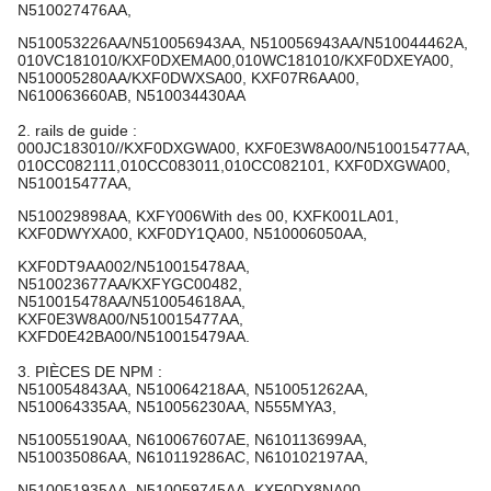
N510027476AA,
N510053226AA/N510056943AA, N510056943AA/N510044462A,
010VC181010/KXF0DXEMA00,010WC181010/KXF0DXEYA00,
N510005280AA/KXF0DWXSA00, KXF07R6AA00,
N610063660AB, N510034430AA
2. rails de guide :
000JC183010//KXF0DXGWA00, KXF0E3W8A00/N510015477AA,
010CC082111,010CC083011,010CC082101, KXF0DXGWA00,
N510015477AA,
N510029898AA, KXFY006With des 00, KXFK001LA01,
KXF0DWYXA00, KXF0DY1QA00, N510006050AA,
KXF0DT9AA002/N510015478AA,
N510023677AA/KXFYGC00482,
N510015478AA/N510054618AA,
KXF0E3W8A00/N510015477AA,
KXFD0E42BA00/N510015479AA.
3. PIÈCES DE NPM :
N510054843AA, N510064218AA, N510051262AA,
N510064335AA, N510056230AA, N555MYA3,
N510055190AA, N610067607AE, N610113699AA,
N510035086AA, N610119286AC, N610102197AA,
N510051935AA, N510059745AA, KXF0DX8NA00,