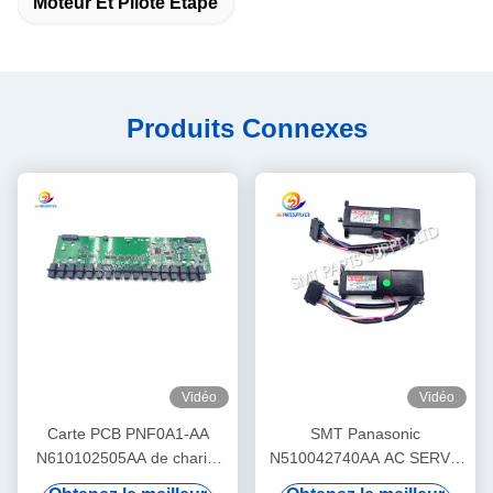
Moteur Et Pilote Étape
Produits Connexes
Vidéo
Vidéo
Carte PCB PNF0A1-AA
SMT Panasonic
N610102505AA de chariot
N510042740AA AC SERVO
d'alimentation de machine
MOTOR 3W MULTI Theta-