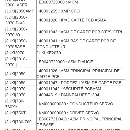
: E9609729000 : MCM
2060LASER
|JUKI|2050XMP
: 40003259 : XMP CPCI
|JUKI|2050-
: 40001920 : IPX3 CARTE PCB ASMA
2070IP-X3
|JUKI|2050-
: 40001943 : ASM DE CARTE PCB D'E/S CTRL
2070I/O
|JUKI|2050-
: 40001941 : ASM BAS DE CARTE PCB DE
2070BASE
CONDUCTEUR
|JUKI2070|
JUKI KE2070
|JUKI|2010-
: E9649729000 : ASM D'AUGE
2070||
: 40001926 : ASM PRINCIPAL PRINCIPAL DE
|JUKI|2050
CARTE PCB
|JUKI|2050
: 40001947 : PORTEZ L'ASM DE CARTE PCB
|JUKI|2070
: 400011942 : SÉCURITÉ PCBASM
|JUKI|2070
: 40044519 : PANNEAU IEEE1394
|JUKI|730-
: KM000000030 : CONDUCTEUR SERVO
760XY
|JUKI|750T
: KM000000060 : DRIVET SERVO
: E8607721OAO : ASM PRINCIPAL PRINCIPAL
|JUKI|730-760
DE BASE