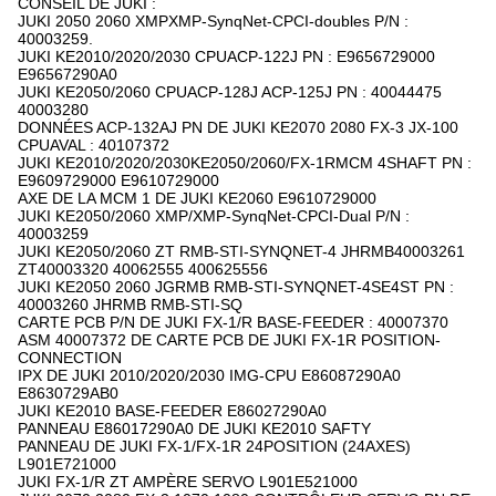
CONSEIL DE JUKI :
JUKI 2050 2060 XMPXMP-SynqNet-CPCI-doubles P/N :
40003259.
JUKI KE2010/2020/2030 CPUACP-122J PN : E9656729000
E96567290A0
JUKI KE2050/2060 CPUACP-128J ACP-125J PN : 40044475
40003280
DONNÉES ACP-132AJ PN DE JUKI KE2070 2080 FX-3 JX-100
CPUAVAL : 40107372
JUKI KE2010/2020/2030KE2050/2060/FX-1RMCM 4SHAFT PN :
E9609729000 E9610729000
AXE DE LA MCM 1 DE JUKI KE2060 E9610729000
JUKI KE2050/2060 XMP/XMP-SynqNet-CPCI-Dual P/N :
40003259
JUKI KE2050/2060 ZT RMB-STI-SYNQNET-4 JHRMB40003261
ZT40003320 40062555 400625556
JUKI KE2050 2060 JGRMB RMB-STI-SYNQNET-4SE4ST PN :
40003260 JHRMB RMB-STI-SQ
CARTE PCB P/N DE JUKI FX-1/R BASE-FEEDER : 40007370
ASM 40007372 DE CARTE PCB DE JUKI FX-1R POSITION-
CONNECTION
IPX DE JUKI 2010/2020/2030 IMG-CPU E86087290A0
E8630729AB0
JUKI KE2010 BASE-FEEDER E86027290A0
PANNEAU E86017290A0 DE JUKI KE2010 SAFTY
PANNEAU DE JUKI FX-1/FX-1R 24POSITION (24AXES)
L901E721000
JUKI FX-1/R ZT AMPÈRE SERVO L901E521000