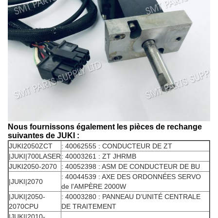
Nous fournissons également les pièces de rechange
suivantes de JUKI :
JUKI2050ZCT
: 40062555 : CONDUCTEUR DE ZT
|JUKI|700LASER
: 40003261 : ZT JHRMB
JUKI2050-2070
: 40052398 : ASM DE CONDUCTEUR DE BU
: 40044539 : AXE DES ORDONNÉES SERVO
|JUKI|2070
de l'AMPÈRE 2000W
|JUKI|2050-
: 40003280 : PANNEAU D'UNITÉ CENTRALE
2070CPU
DE TRAITEMENT
|JUKI|2010-