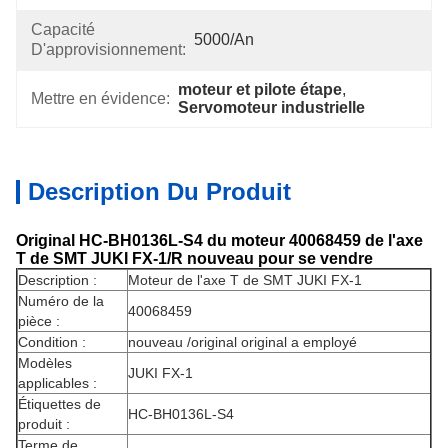
Capacité
5000/An
D'approvisionnement:
moteur et pilote étape
, 
Mettre en évidence:
Servomoteur industrielle
Description Du Produit
Original HC-BH0136L-S4 du moteur 40068459 de l'axe
T de SMT JUKI FX-1/R nouveau pour se vendre
Description :
Moteur de l'axe T de SMT JUKI FX-1
Numéro de la
40068459
pièce :
Condition :
nouveau /original original a employé
Modèles
JUKI FX-1
applicables :
Étiquettes de
HC-BH0136L-S4
produit :
Terme de