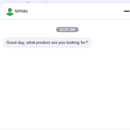
tomas@smtmachine-parts.com
tomas
Adresse
D-526, Haye Science Park, 93# Weihe Road, parc industriel
de Suzhou Suzhou, Jiangsu, 215127, Chine
12:27 AM
Good day, what product are you looking for?
Politique de confidentialité
|
Plan du site
La Chine est bonne. Qualité Pièces de machine de SMT
Fournisseur. Copyright © 2017-2026 SMT PARTS SUPPLY LTD
Tout. Les droits sont réservés.