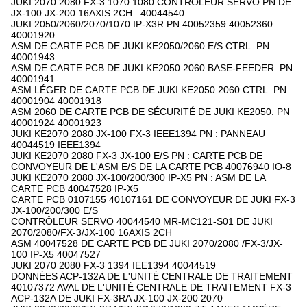
JUKI 2070 2080 FX-3 1070 1080 CONTRÔLEUR SERVO PN DE
JX-100 JX-200 16AXIS 2CH : 40044540
JUKI 2050/2060/2070/1070 IP-X3R PN 40052359 40052360
40001920
ASM DE CARTE PCB DE JUKI KE2050/2060 E/S CTRL. PN
40001943
ASM DE CARTE PCB DE JUKI KE2050 2060 BASE-FEEDER. PN
40001941
ASM LÉGER DE CARTE PCB DE JUKI KE2050 2060 CTRL. PN
40001904 40001918
ASM 2060 DE CARTE PCB DE SÉCURITÉ DE JUKI KE2050. PN
40001924 40001923
JUKI KE2070 2080 JX-100 FX-3 IEEE1394 PN : PANNEAU
40044519 IEEE1394
JUKI KE2070 2080 FX-3 JX-100 E/S PN : CARTE PCB DE
CONVOYEUR DE L'ASM E/S DE LA CARTE PCB 40076940 IO-8
JUKI KE2070 2080 JX-100/200/300 IP-X5 PN : ASM DE LA
CARTE PCB 40047528 IP-X5
CARTE PCB 0107155 40107161 DE CONVOYEUR DE JUKI FX-3
JX-100/200/300 E/S
CONTRÔLEUR SERVO 40044540 MR-MC121-S01 DE JUKI
2070/2080/FX-3/JX-100 16AXIS 2CH
ASM 40047528 DE CARTE PCB DE JUKI 2070/2080 /FX-3/JX-
100 IP-X5 40047527
JUKI 2070 2080 FX-3 1394 IEE1394 40044519
DONNÉES ACP-132A DE L'UNITÉ CENTRALE DE TRAITEMENT
40107372 AVAL DE L'UNITÉ CENTRALE DE TRAITEMENT FX-3
ACP-132A DE JUKI FX-3RA JX-100 JX-200 2070