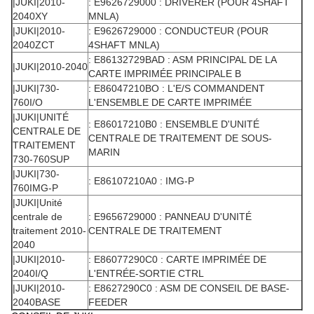
|JUKI|2010-
: E9626729000 : DRIVERER (POUR 4SHAFT
2040XY
MNLA)
|JUKI|2010-
: E9626729000 : CONDUCTEUR (POUR
2040ZCT
4SHAFT MNLA)
: E86132729BAD : ASM PRINCIPAL DE LA
|JUKI|2010-2040
CARTE IMPRIMÉE PRINCIPALE B
|JUKI|730-
: E86047210BO : L'E/S COMMANDENT
760I/O
L'ENSEMBLE DE CARTE IMPRIMÉE
|JUKI|UNITÉ
: E86017210B0 : ENSEMBLE D'UNITÉ
CENTRALE DE
CENTRALE DE TRAITEMENT DE SOUS-
TRAITEMENT
MARIN
730-760SUP
|JUKI|730-
: E86107210A0 : IMG-P
760IMG-P
|JUKI|Unité
centrale de
: E9656729000 : PANNEAU D'UNITÉ
traitement 2010-
CENTRALE DE TRAITEMENT
2040
|JUKI|2010-
: E86077290C0 : CARTE IMPRIMÉE DE
2040I/Q
L'ENTRÉE-SORTIE CTRL
|JUKI|2010-
: E8627290C0 : ASM DE CONSEIL DE BASE-
2040BASE
FEEDER