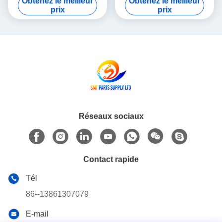
Obtenez le meilleur
Obtenez le meilleur
de SMT Panasonic NPM
Motor P50BA2002BXS3C 3
prix
prix
HD Light Weight
Réseaux sociaux
Contact rapide
Tél
86--13861307079
E-mail